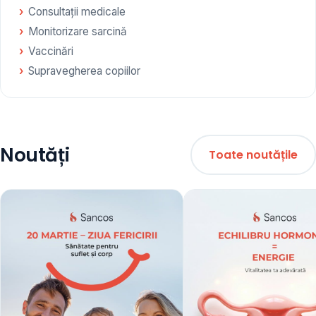
Consultații medicale
Monitorizare sarcină
Vaccinări
Supravegherea copiilor
Noutăți
Toate noutățile