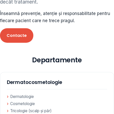
decât tratament.
ORL • endocrinolog
Înseamnă prevenție, atenție și responsabilitate pentru
Cât și alte specialități medicale, toate în cadrul aceleiași
fiecare pacient care ne trece pragul.
Clinici
Contacte
Programare
Departamente
Dermatocosmetologie
Dermatologie
Cosmetologie
Tricologie (scalp și păr)