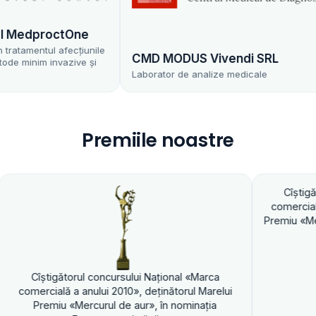
edproctOne
mentul afecțiunile
CMD MODUS Vivendi SRL
nim invazive și
Laborator de analize medicale
Premiile noastre
Cîştigătorul concurs
comercială a anului 201
Premiu «Mercurul de aur»
torul concursului Naţional «Marca
 a anului 2010», deţinătorul Marelui
 «Mercurul de aur», în nominaţia