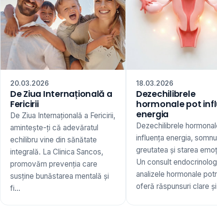
20.03.2026
18.03.2026
De Ziua Internațională a
Dezechilibrele
Fericirii
hormonale pot inf
energia
De Ziua Internațională a Fericirii,
Dezechilibrele hormonal
amintește-ți că adevăratul
influența energia, somnu
echilibru vine din sănătate
greutatea și starea emoț
integrală. La Clinica Sancos,
Un consult endocrinologi
promovăm prevenția care
analizele hormonale potr
susține bunăstarea mentală și
oferă răspunsuri clare și 
fi...