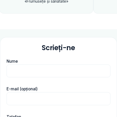
«Frumuseţe şi sănătate»
Scrieți-ne
Nume
E-mail (opțional)
Telefon