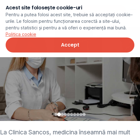
Acest site folosește cookie-uri
Programare online
Pentru a putea folosi acest site, trebuie să acceptați cookie-
urile. Le folosim pentru funcționarea corectă a site-ului,
pentru statistici și pentru a vă oferi o experiență mai bună.
Politica cookie
Accept
• pediatru • neurolog •
La Clinica Sancos, medicina înseamnă mai mult
ginecolog • cardiolog •