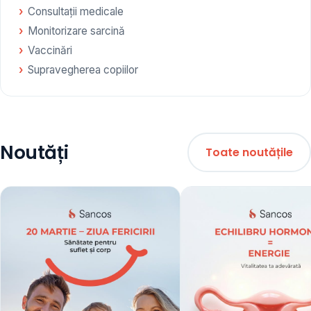
Consultații medicale
Monitorizare sarcină
Vaccinări
Supravegherea copiilor
Noutăți
Toate noutățile