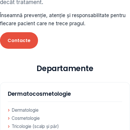
decât tratament.
ORL • endocrinolog
Înseamnă prevenție, atenție și responsabilitate pentru
Cât și alte specialități medicale, toate în cadrul aceleiași
fiecare pacient care ne trece pragul.
Clinici
Contacte
Programare
Departamente
Dermatocosmetologie
Dermatologie
Cosmetologie
Tricologie (scalp și păr)