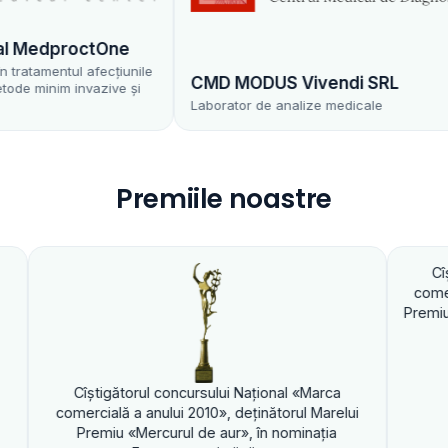
edproctOne
amentul afecțiunile
CMD MODUS Vivendi SRL
inim invazive și
Laborator de analize medicale
Premiile noastre
Cîştigătorul co
comercială a anulu
Premiu «Mercurul de
ştigătorul concursului Naţional «Marca
rcială a anului 2010», deţinătorul Marelui
remiu «Mercurul de aur», în nominaţia