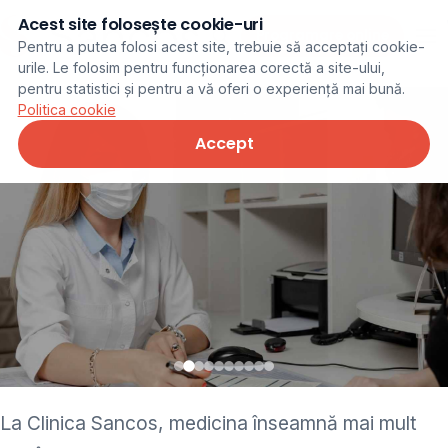
Acest site folosește cookie-uri
Programare online
Pentru a putea folosi acest site, trebuie să acceptați cookie-
urile. Le folosim pentru funcționarea corectă a site-ului,
pentru statistici și pentru a vă oferi o experiență mai bună.
Politica cookie
Accept
• pediatru • neurolog •
La Clinica Sancos, medicina înseamnă mai mult
ginecolog • cardiolog •