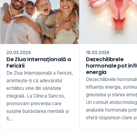
20.03.2026
18.03.2026
De Ziua Internațională a
Dezechilibrele
Fericirii
hormonale pot inf
energia
De Ziua Internațională a Fericirii,
Dezechilibrele hormonal
amintește-ți că adevăratul
influența energia, somnu
echilibru vine din sănătate
greutatea și starea emoț
integrală. La Clinica Sancos,
Un consult endocrinologi
promovăm prevenția care
analizele hormonale potr
susține bunăstarea mentală și
oferă răspunsuri clare și 
fi...