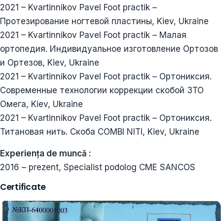
2021 – Kvartinnikov Pavel Foot practik –
Протезирование ногтевой пластины, Kiev, Ukraine
2021 – Kvartinnikov Pavel Foot practik – Малая
ортопедия. Индивидуальное изготовление Ортозов
и Ортезов, Kiev, Ukraine
2021 – Kvartinnikov Pavel Foot practik – Ортониксия.
Современные технологии коррекции скобой 3ТО
Омега, Kiev, Ukraine
2021 – Kvartinnikov Pavel Foot practik – Ортониксия.
Титановая нить. Скоба COMBI NITI, Kiev, Ukraine
Experiența de muncă :
2016 – prezent, Specialist podolog CME SANCOS
Certificate