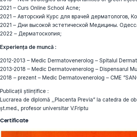
2021 – Curs Online School Acne;
2021 – Авторский Курс для врачей дерматологов, К
2021 – Дни высокой эстетической Медицины. Одесса
2022 – Дерматоскопия;
Experiența de muncă :
2012-2013 – Medic Dermatovenerolog – Spitalul Dermato
2013-2018 – Medic Dermatovenerolog – Dispensarul Mu
2018 – prezent – Medic Dermatovenerolog – CME ”SA
Publicații științifice :
Lucrarea de diplomă ,,Placenta Previa” la catedra de obst
șt.med., profesor universitar V.Friptu
Certificate