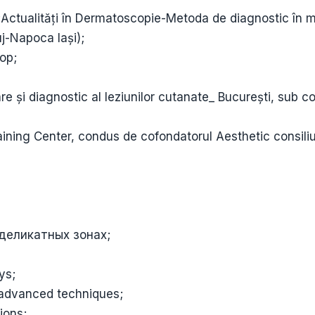
ar:Actualități în Dermatoscopie-Metoda de diagnostic în 
j-Napoca Iași);
op;
 și diagnostic al leziunilor cutanate_ București, sub co
ning Center, condus de cofondatorul Aesthetic consili
 деликатных зонах;
ys;
h advanced techniques;
ions;