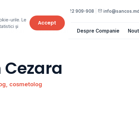
022 909-909
•
022 909-908
|
info@sancos.m
okie-urile. Le
Accept
tistici și
Cursuri
Lista de prețuri
Despre Companie
Nout
 Cezara
og, cosmetolog