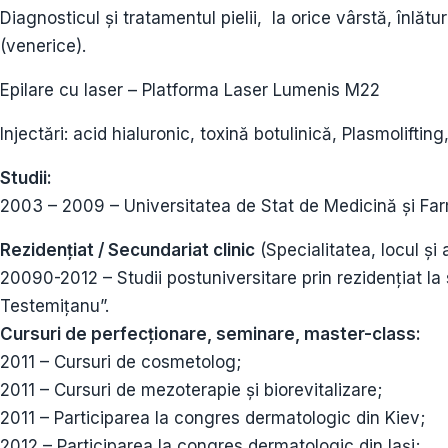
Diagnosticul și tratamentul pielii, la orice vârstă, înlăt
(venerice).
Epilare cu laser – Platforma Laser Lumenis M22
Injectări: acid hialuronic, toxină botulinică, Plasmoliftin
Studii:
2003 – 2009 – Universitatea de Stat de Medicină și Fa
Rezidențiat / Secundariat clinic
(Specialitatea, locul și a
20090-2012 – Studii postuniversitare prin rezidențiat
Testemițanu”.
Cursuri de perfecționare, seminare, master-class:
2011 – Cursuri de cosmetolog;
2011 – Cursuri de mezoterapie şi biorevitalizare;
2011 – Participarea la congres dermatologic din Kiev;
2012 – Participarea la congres dermatologic din Iași;