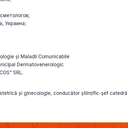
осметологов;
, Украина;
logie și Maladii Comunicabile
nicipal Dermatovenerologic
NCOS” SRL.
etrică și ginecologie, conducător științific-șef catedră 