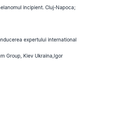
melanomul incipient. Cluj-Napoca;
nducerea expertului international
um Group, Kiev Ukraina,Igor