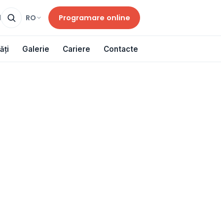
Programare online
RO
d
ăți
Galerie
Cariere
Contacte