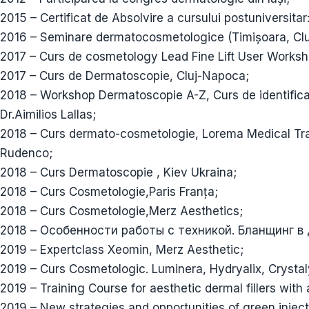
2015 – Certificat de Absolvire a cursului postuniversit
2016 – Seminare dermatocosmetologice (Timişoara, Clu
2017 – Curs de cosmetology Lead Fine Lift User Worksh
2017 – Curs de Dermatoscopie, Cluj-Napoca;
2018 – Workshop Dermatoscopie A-Z, Curs de identificare
Dr.Aimilios Lallas;
2018 – Curs dermato-cosmetologie, Lorema Medical Trai
Rudenco;
2018 – Curs Dermatoscopie , Kiev Ukraina;
2018 – Curs Cosmetologie,Paris Franța;
2018 – Curs Cosmetologie,Merz Aesthetics;
2018 – Особенности работы с техникой. Бланщинг в
2019 – Expertclass Xeomin, Merz Aesthetic;
2019 – Curs Cosmetologic. Luminera, Hydryalix, Crystal
2019 – Training Course for aesthetic dermal fillers wit
2019 – New strategies and opportunities of green inject