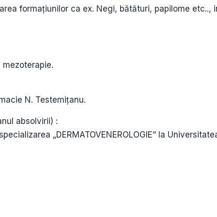
urarea formațiunilor ca ex. Negi, bătături, papilome etc..,
g, mezoterapie.
rmacie N. Testemițanu.
nul absolvirii) :
 la specializarea „DERMATOVENEROLOGIE” la Universitate