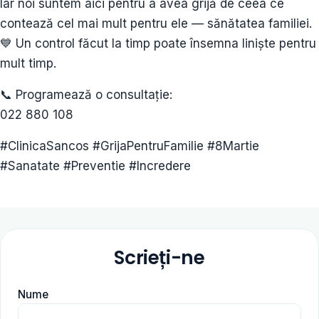
Iar noi suntem aici pentru a avea grijă de ceea ce
contează cel mai mult pentru ele — sănătatea familiei.
💙 Un control făcut la timp poate însemna liniște pentru
mult timp.
📞 Programează o consultație:
022 880 108
#ClinicaSancos #GrijaPentruFamilie #8Martie
#Sanatate #Preventie #Incredere
Scrieți-ne
Nume