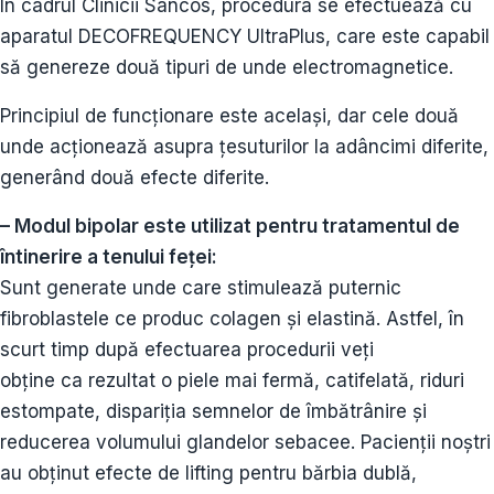
În cadrul Clinicii Sancos, procedura se efectuează cu
aparatul DECOFREQUENCY UltraPlus, care este capabil
să genereze două tipuri de unde electromagnetice.
Principiul de funcționare este același, dar cele două
unde acționează asupra țesuturilor la adâncimi diferite,
generând două efecte diferite.
– Modul bipolar este utilizat pentru tratamentul de
întinerire a tenului feței:
Sunt generate unde care stimulează puternic
fibroblastele ce produc colagen și elastină. Astfel, în
scurt timp după efectuarea procedurii veți
obține ca rezultat o piele mai fermă, catifelată, riduri
estompate, dispariția semnelor de îmbătrânire și
reducerea volumului glandelor sebacee. Pacienții noștri
au obținut efecte de lifting pentru bărbia dublă,