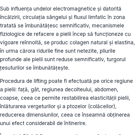
Sub influența undelor electromagnetice și datorită
încălzirii, circulația sângelui și fluxul limfatic în zona
tratată se îmbunătățesc semnificativ, mecanismele
fiziologice de refacere a pielii încep să funcționeze cu
vigoare reînnoită, se produc colagen natural și elastina,
în urma cărora ridurile fine sunt netezite, pliurile
profunde ale pielii sunt reduse semnificativ, turgorul
țesuturilor se îmbunătățește.
Procedura de lifting poate fi efectuată pe orice regiune
a pielii: faţă, gât, regiunea decolteului, abdomen,
coapse, ceea ce permite restabilirea elasticităţii pielii,
înlăturarea vergeturilor şi a ptozelor (colăceilor),
reducerea dimensiunilor, ceea ce înseamnă obţinerea
unui efect considerabil de întinerire.