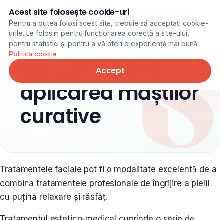
Acest site folosește cookie-uri
Programare online
Pentru a putea folosi acest site, trebuie să acceptați cookie-
urile. Le folosim pentru funcționarea corectă a site-ului,
pentru statistici și pentru a vă oferi o experiență mai bună.
Politica cookie
Masaj facial și
Accept
aplicarea măștilor
curative
Tratamentele faciale pot fi o modalitate excelentă de a
combina tratamentele profesionale de îngrijire a pielii
cu puțină relaxare și răsfăț.
Tratamentul estetico-medical cuprinde o serie de