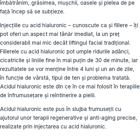
îmbătrânim, grăsimea, mușchii, oasele și pielea de pe
față încep să se subțieze.
Injecțiile cu acid hialuronic – cunoscute ca și fillere – îți
pot oferi un aspect mai tânăr imediat, la un preț
considerabil mai mic decât liftingul facial tradițional.
Fillerele cu acid hialuronic pot umple ridurile adânci,
cicatricile și liniile fine în mai puțin de 30 de minute, iar
rezultatele se vor menține între 4 luni și un an de zile,
în funcție de vârstă, tipul de ten și problema tratată.
Acidul hialuronic este din ce în ce mai folosit în terapiile
de înfrumusețare și reîntinerire a pielii.
Acidul hialuronic este pus în slujba frumuseții cu
ajutorul unor terapii regenerative și anti-aging precise,
realizate prin injectarea cu acid hialuronic.