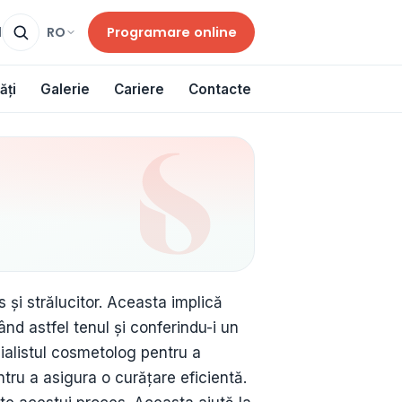
Programare online
RO
d
ăți
Galerie
Cariere
Contacte
s și strălucitor. Aceasta implică
ând astfel tenul și conferindu-i un
ialistul cosmetolog pentru a
ntru a asigura o curățare eficientă.