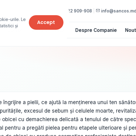
022 909-909
•
022 909-908
|
info@sancos.m
okie-urile. Le
Accept
tistici și
Cursuri
Lista de prețuri
Despre Companie
Nout
îngrijire a pielii, ce ajută la menținerea unui ten sănăto
puritățile, excesul de sebum și celulele moarte, revitaliz
 obicei cu demachierea delicată a tenului de către spec
al pentru a pregăti pielea pentru etapele ulterioare și pe