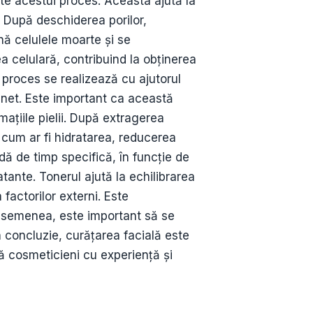
te acestui proces. Aceasta ajută la
re. După deschiderea porilor,
nă celulele moarte și se
 celulară, contribuind la obținerea
 proces se realizează cu ajutorul
unet. Este important ca această
ațiile pielii. După extragerea
, cum ar fi hidratarea, reducerea
dă de timp specifică, în funcție de
atante. Tonerul ajută la echilibrarea
 factorilor externi. Este
e asemenea, este important să se
În concluzie, curățarea facială este
ză cosmeticieni cu experiență și