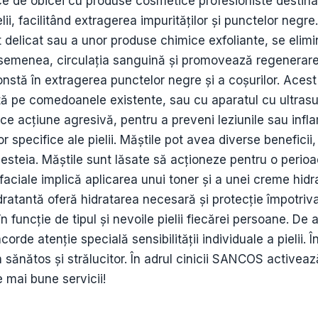
ce de obicei cu produse cosmetice profesioniste destina
pielii, facilitând extragerea impurităților și punctelor neg
t delicat sau a unor produse chimice exfoliante, se elimi
 asemenea, circulația sanguină și promovează regenerarea
nstă în extragerea punctelor negre și a coșurilor. Acest
ată pe comedoanele existente, sau cu aparatul cu ultras
e acțiune agresivă, pentru a preveni leziunile sau inflam
r specifice ale pielii. Măștile pot avea diverse beneficii
esteia. Măștile sunt lăsate să acționeze pentru o perioa
i faciale implică aplicarea unui toner și a unei creme hidr
hidratantă oferă hidratarea necesară și protecție împotriva
 funcție de tipul și nevoile pielii fiecărei persoane. D
orde atenție specială sensibilității individuale a pielii. 
n sănătos și strălucitor. În adrul cinicii SANCOS activea
e mai bune servicii!