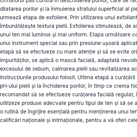
Următorul pas constă în deschiderea porilor, care se fa
dilatarea porilor și la înmuierea stratului superficial al 
urmează etapa de exfoliere. Prin utilizarea unui exfolian
îmbunătățește textura pielii. Exfolierea stimulează, de
unui ten mai luminos și mai uniform. Etapa următoare co
unui instrument special sau prin presiune ușoară aplic
etapă să se efectueze cu mare atenție și să se evite oric
impurităților, se aplică o mască facială, adaptată nevoilo
excesului de sebum, calmarea pielii sau revitalizarea ac
instrucțiunile produsului folosit. Ultima etapă a curățări
pH-ului pielii și la închiderea porilor, în timp ce crema 
recomandat să se efectueze curățarea facială regulat, în
utilizeze produse adecvate pentru tipul de ten și să se ac
o rutină de îngrijire esențială pentru menținerea unui te
calificări naționale și intrnaționale, pentru a vă oferi cel