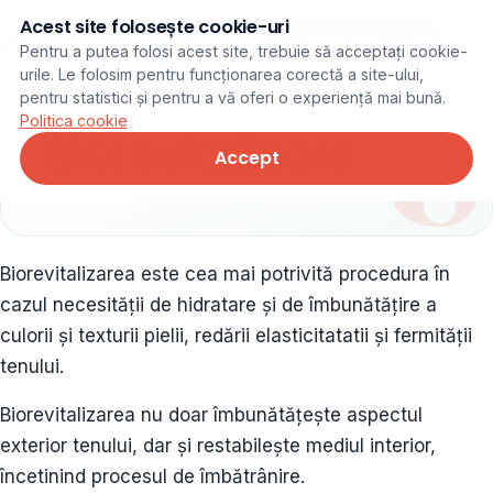
Acest site folosește cookie-uri
Programare online
Pentru a putea folosi acest site, trebuie să acceptați cookie-
urile. Le folosim pentru funcționarea corectă a site-ului,
pentru statistici și pentru a vă oferi o experiență mai bună.
Politica cookie
Biorevitalizare
Accept
Biorevitalizarea este cea mai potrivită procedura în
cazul necesităţii de hidratare şi de îmbunătăţire a
culorii şi texturii pielii, redării elasticitatatii şi fermităţii
tenului.
Biorevitalizarea nu doar îmbunătăţeşte aspectul
exterior tenului, dar şi restabileşte mediul interior,
încetinind procesul de îmbătrânire.