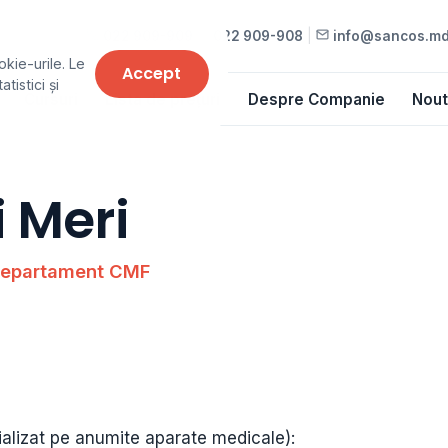
022 909-909
•
022 909-908
|
info@sancos.m
okie-urile. Le
Accept
tistici și
Cursuri
Lista de prețuri
Despre Companie
Nout
 Meri
 departament CMF
cializat pe anumite aparate medicale):