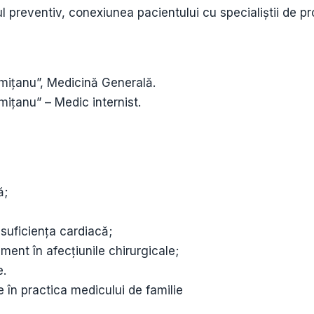
ul preventiv, conexiunea pacientului cu specialiștii de pr
mițanu”, Medicină Generală.
ițanu” – Medic internist.
ă;
nsuficiența cardiacă;
ment în afecțiunile chirurgicale;
e.
 în practica medicului de familie