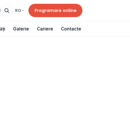
Programare online
RO
d
ăți
Galerie
Cariere
Contacte