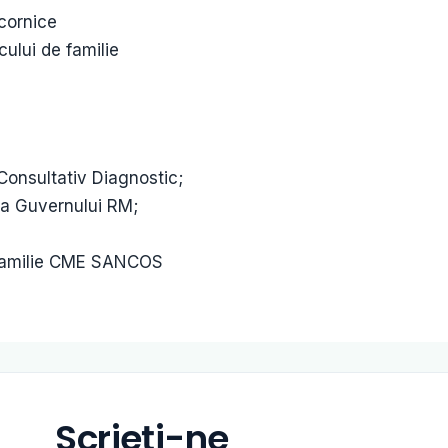
 cornice
ului de familie
Consultativ Diagnostic;
e a Guvernului RM;
 Familie CME SANCOS
Scrieți-ne