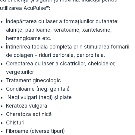
utilizarea AcuPulse™:
Îndepărtarea cu laser a formațiunilor cutanate:
alunițe, papiloame, keratoame, xantelasme,
hemangioame etc.
Întinerirea facială completă prin stimularea formării
de colagen – riduri periorale, periorbitale.
Corectarea cu laser a cicatricilor, cheloidelor,
vergeturilor
Tratament ginecologic
Condiloame (negi genitali)
Negi vulgari (negi) și plate
Keratoza vulgară
Cheratoza actinică
Chisturi
Fibroame (diverse tipuri)