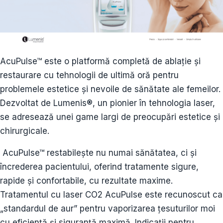
AcuPulse™ este o platformă completă de ablație și
restaurare cu tehnologii de ultimă oră pentru
problemele estetice și nevoile de sănătate ale femeilor.
Dezvoltat de Lumenis®, un pionier în tehnologia laser,
se adresează unei game largi de preocupări estetice și
chirurgicale.
AcuPulse™ restabilește nu numai sănătatea, ci și
încrederea pacientului, oferind tratamente sigure,
rapide și confortabile, cu rezultate maxime.
Tratamentul cu laser CO2 AcuPulse este recunoscut ca
„standardul de aur” pentru vaporizarea țesuturilor moi
cu eficiență și siguranță maximă. Indicații pentru