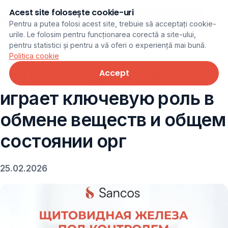
Acest site folosește cookie-uri
Programare online
Pentru a putea folosi acest site, trebuie să acceptați cookie-
urile. Le folosim pentru funcționarea corectă a site-ului,
pentru statistici și pentru a vă oferi o experiență mai bună.
← Noutăți
Politica cookie
🩺 Щитовидная железа
Accept
играет ключевую роль в
обмене веществ и общем
состоянии орг
25.02.2026