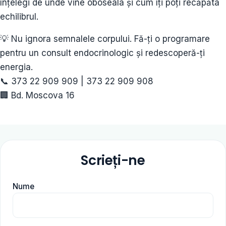
înțelegi de unde vine oboseala și cum îți poți recăpăta
echilibrul.
💡 Nu ignora semnalele corpului. Fă-ți o programare
pentru un consult endocrinologic și redescoperă-ți
energia.
📞 373 22 909 909 | 373 22 909 908
🏢 Bd. Moscova 16
Scrieți-ne
Nume