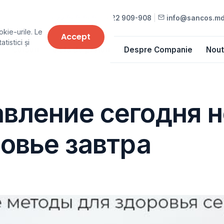
022 909-909
•
022 909-908
|
info@sancos.m
okie-urile. Le
Accept
tistici și
Cursuri
Lista de prețuri
Despre Companie
Nout
вление сегодня н
овье завтра