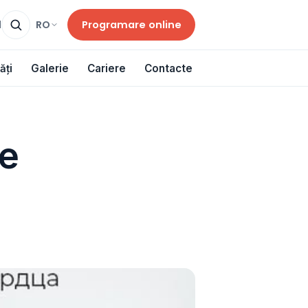
Programare online
RO
d
ăți
Galerie
Cariere
Contacte
е