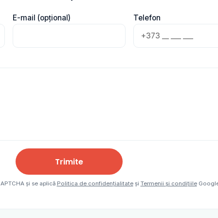
E-mail (opțional)
Telefon
Trimite
eCAPTCHA și se aplică
Politica de confidențialitate
și
Termenii și condițiile
Google