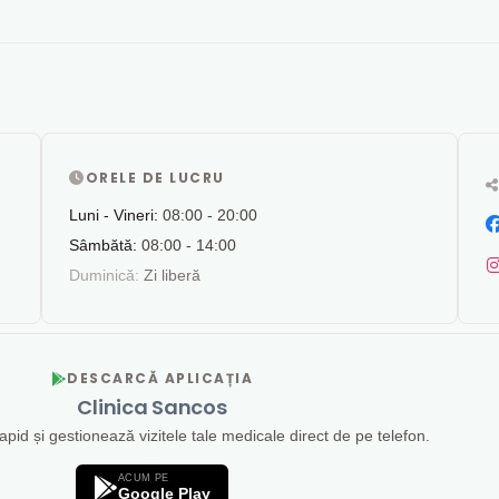
ORELE DE LUCRU
Luni - Vineri:
08:00 - 20:00
Sâmbătă:
08:00 - 14:00
Duminică:
Zi liberă
DESCARCĂ APLICAȚIA
Clinica Sancos
id și gestionează vizitele tale medicale direct de pe telefon.
ACUM PE
Google Play