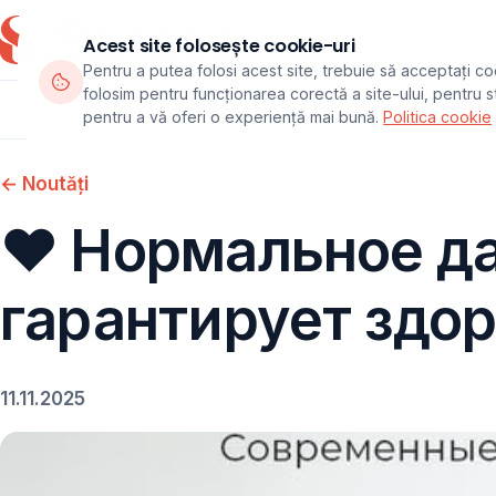
Acest site folosește cookie-uri
Pentru a putea folosi acest site, trebuie să acceptați co
folosim pentru funcționarea corectă a site-ului, pentru sta
Departamente
Echipa
Pachete
pentru a vă oferi o experiență mai bună.
Politica cookie
← Noutăți
❤️ Нормальное да
гарантирует здор
11.11.2025