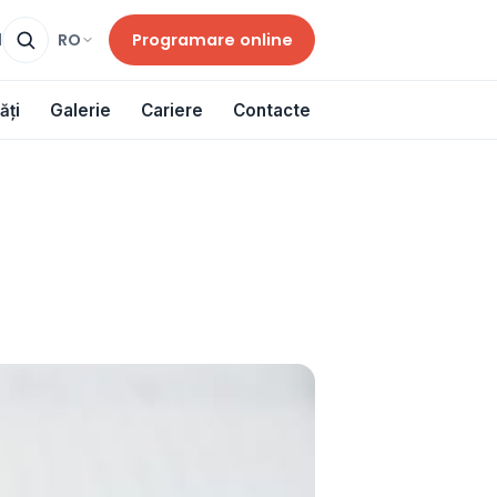
Programare online
RO
d
ăți
Galerie
Cariere
Contacte