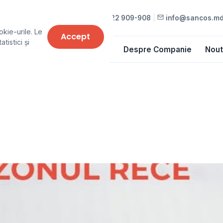
022 909-909
•
022 909-908
|
info@sancos.m
okie-urile. Le
Accept
tistici și
Cursuri
Lista de prețuri
Despre Companie
Nout