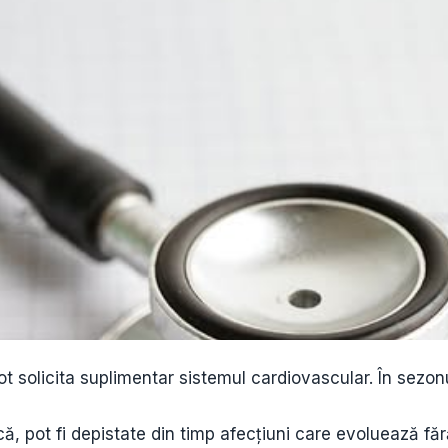
ot solicita suplimentar sistemul cardiovascular. În sezon
că, pot fi depistate din timp afecțiuni care evoluează f