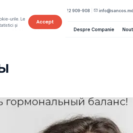
022 909-909
•
022 909-908
|
info@sancos.m
okie-urile. Le
Accept
tistici și
Cursuri
Lista de prețuri
Despre Companie
Nout
ы