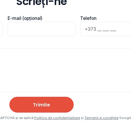
Scrieți-ne
E-mail (opțional)
Telefon
Trimite
eCAPTCHA și se aplică
Politica de confidențialitate
și
Termenii și condițiile
Google