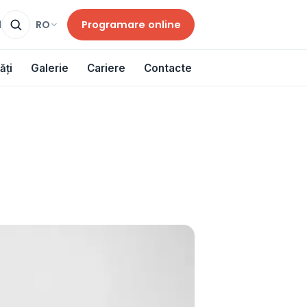
Programare online
RO
d
ăți
Galerie
Cariere
Contacte