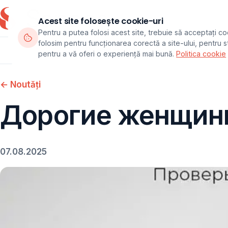
Acest site folosește cookie-uri
Pentru a putea folosi acest site, trebuie să acceptați co
folosim pentru funcționarea corectă a site-ului, pentru sta
Departamente
Echipa
Pachete
pentru a vă oferi o experiență mai bună.
Politica cookie
← Noutăți
Дорогие женщин
07.08.2025