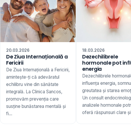
20.03.2026
18.03.2026
De Ziua Internațională a
Dezechilibrele
Fericirii
hormonale pot inf
energia
De Ziua Internațională a Fericirii,
Dezechilibrele hormonal
amintește-ți că adevăratul
influența energia, somnu
echilibru vine din sănătate
greutatea și starea emoț
integrală. La Clinica Sancos,
Un consult endocrinologi
promovăm prevenția care
analizele hormonale potr
susține bunăstarea mentală și
oferă răspunsuri clare și 
fi...