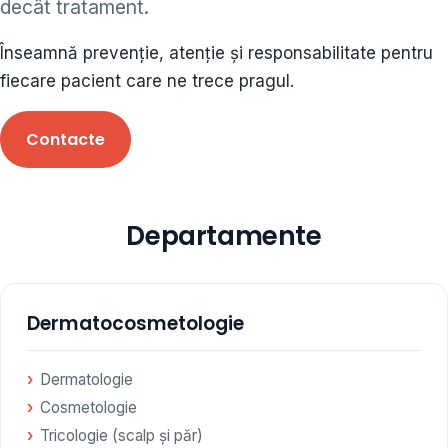
decât tratament.
ORL • endocrinolog
Înseamnă prevenție, atenție și responsabilitate pentru
Cât și alte specialități medicale, toate în cadrul aceleiași
fiecare pacient care ne trece pragul.
Clinici
Contacte
Programare
Departamente
Dermatocosmetologie
Dermatologie
Cosmetologie
Tricologie (scalp și păr)