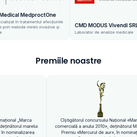
MedproctOne
tamentul afecțiunile
CMD MODUS Vivendi SRL
 minim invazive și
Laborator de analize medicale
Premiile noastre
Cîştigătorul
comercială a an
Premiu «Mercurul
Cîştigătorul concursului Naţional «Marca
mercială a anului 2010», deţinătorul Marelui
Premiu «Mercurul de aur», în nominaţia