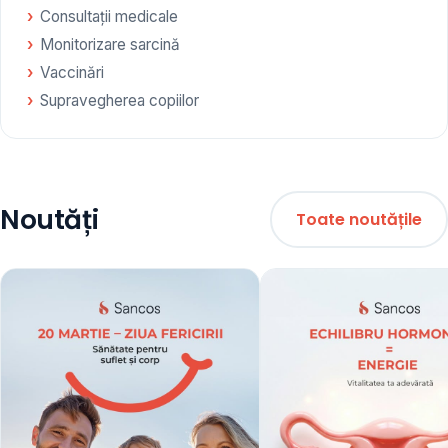
Consultații medicale
Monitorizare sarcină
Vaccinări
Supravegherea copiilor
Noutăți
Toate noutățile