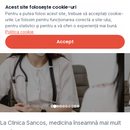
Acest site folosește cookie-uri
Programare online
Pentru a putea folosi acest site, trebuie să acceptați cookie-
urile. Le folosim pentru funcționarea corectă a site-ului,
pentru statistici și pentru a vă oferi o experiență mai bună.
Politica cookie
Accept
• pediatru • neurolog •
La Clinica Sancos, medicina înseamnă mai mult
ginecolog • cardiolog •