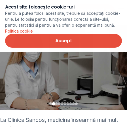
Acest site folosește cookie-uri
Programare online
Pentru a putea folosi acest site, trebuie să acceptați cookie-
urile. Le folosim pentru funcționarea corectă a site-ului,
pentru statistici și pentru a vă oferi o experiență mai bună.
Politica cookie
Accept
• pediatru • neurolog •
La Clinica Sancos, medicina înseamnă mai mult
ginecolog • cardiolog •