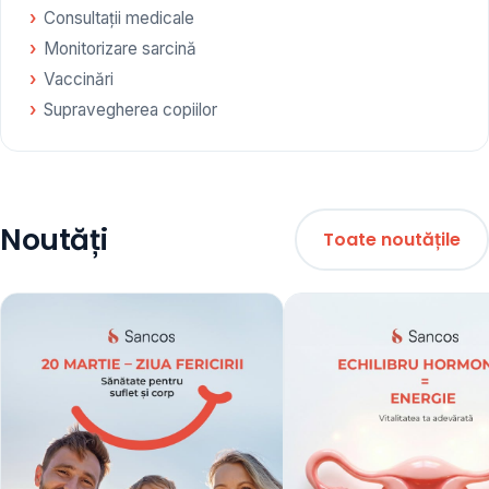
Consultații medicale
Monitorizare sarcină
Vaccinări
Supravegherea copiilor
Noutăți
Toate noutățile