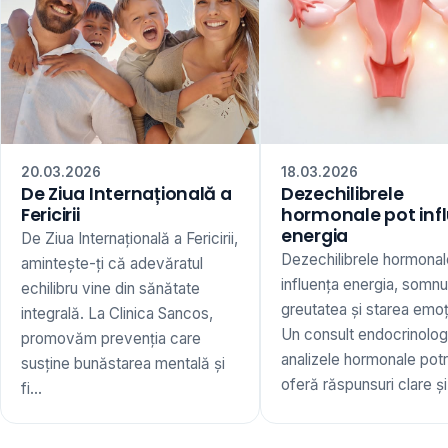
20.03.2026
18.03.2026
De Ziua Internațională a
Dezechilibrele
Fericirii
hormonale pot inf
energia
De Ziua Internațională a Fericirii,
Dezechilibrele hormonal
amintește-ți că adevăratul
influența energia, somnu
echilibru vine din sănătate
greutatea și starea emoț
integrală. La Clinica Sancos,
Un consult endocrinologi
promovăm prevenția care
analizele hormonale potr
susține bunăstarea mentală și
oferă răspunsuri clare și 
fi...