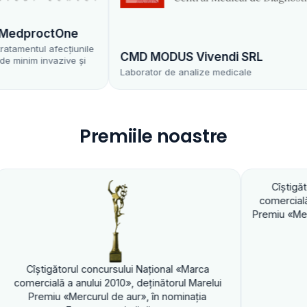
dproctOne
mentul afecțiunile
CMD MODUS Vivendi SRL
nim invazive și
Laborator de analize medicale
Premiile noastre
Cîştigătorul concu
comercială a anului 2
Premiu «Mercurul de a
igătorul concursului Naţional «Marca
ală a anului 2010», deţinătorul Marelui
iu «Mercurul de aur», în nominaţia