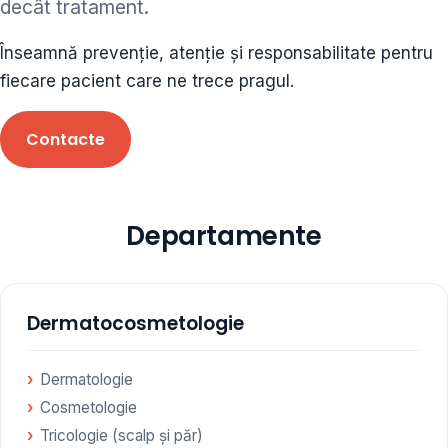
decât tratament.
ORL • endocrinolog
Înseamnă prevenție, atenție și responsabilitate pentru
Cât și alte specialități medicale, toate în cadrul aceleiași
fiecare pacient care ne trece pragul.
Clinici
Contacte
Programare
Departamente
Dermatocosmetologie
Dermatologie
Cosmetologie
Tricologie (scalp și păr)