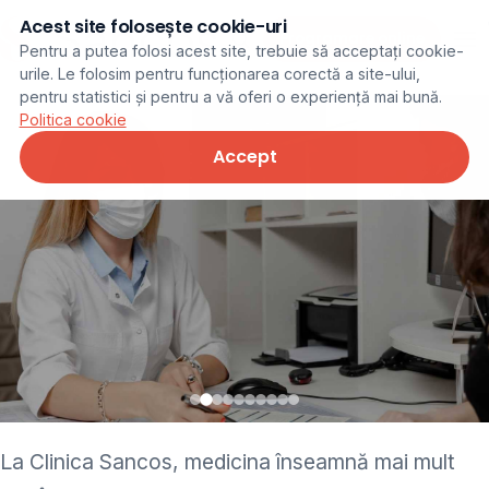
Acest site folosește cookie-uri
Programare online
Pentru a putea folosi acest site, trebuie să acceptați cookie-
urile. Le folosim pentru funcționarea corectă a site-ului,
pentru statistici și pentru a vă oferi o experiență mai bună.
Politica cookie
Accept
• pediatru • neurolog •
La Clinica Sancos, medicina înseamnă mai mult
ginecolog • cardiolog •