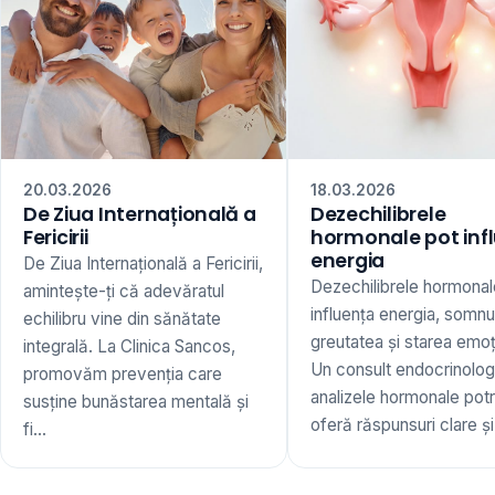
20.03.2026
18.03.2026
De Ziua Internațională a
Dezechilibrele
Fericirii
hormonale pot inf
energia
De Ziua Internațională a Fericirii,
Dezechilibrele hormonal
amintește-ți că adevăratul
influența energia, somnu
echilibru vine din sănătate
greutatea și starea emoț
integrală. La Clinica Sancos,
Un consult endocrinologi
promovăm prevenția care
analizele hormonale potr
susține bunăstarea mentală și
oferă răspunsuri clare și 
fi...