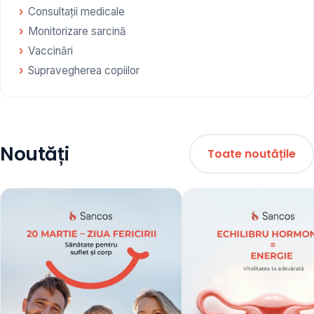
Consultații medicale
Monitorizare sarcină
Vaccinări
Supravegherea copiilor
Noutăți
Toate noutățile