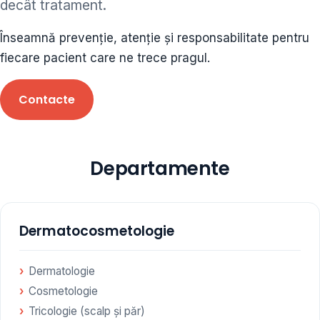
decât tratament.
ORL • endocrinolog
Înseamnă prevenție, atenție și responsabilitate pentru
Cât și alte specialități medicale, toate în cadrul aceleiași
fiecare pacient care ne trece pragul.
Clinici
Contacte
Programare
Departamente
Dermatocosmetologie
Dermatologie
Cosmetologie
Tricologie (scalp și păr)