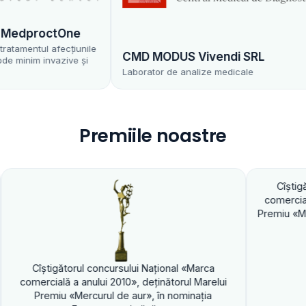
dproctOne
entul afecțiunile
CMD MODUS Vivendi SRL
nim invazive și
Laborator de analize medicale
Premiile noastre
Cîştigătorul concur
comercială a anului 20
Premiu «Mercurul de aur
ătorul concursului Naţional «Marca
ă a anului 2010», deţinătorul Marelui
u «Mercurul de aur», în nominaţia