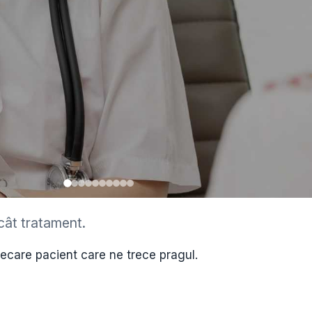
cât tratament.
•
iecare pacient care ne trece pragul.