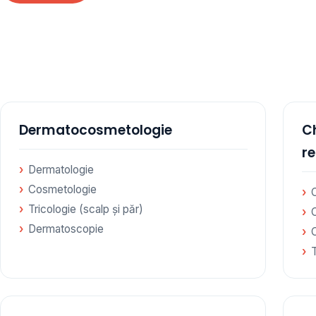
te specialități medicale, toate în cadrul aceleiași
amare
Dermatocosmetologie
Ch
r
Dermatologie
Cosmetologie
C
Tricologie (scalp și păr)
Dermatoscopie
C