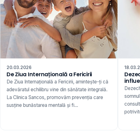
20.03.2026
18.03.
De Ziua Internațională a Fericirii
Dezec
influ
De Ziua Internațională a Fericirii, amintește-ți că
Dezechi
adevăratul echilibru vine din sănătate integrală.
somnul,
La Clinica Sancos, promovăm prevenția care
consult
susține bunăstarea mentală și fi...
potrivi