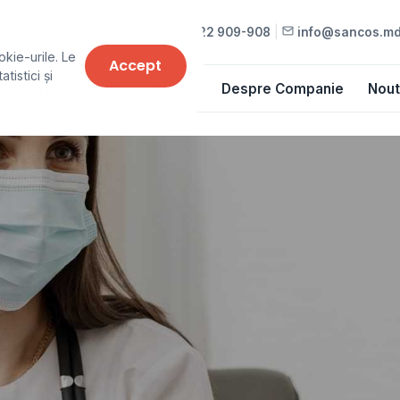
022 909-909
•
022 909-908
|
info@sancos.m
okie-urile. Le
Accept
tistici și
Cursuri
Lista de prețuri
Despre Companie
Nout