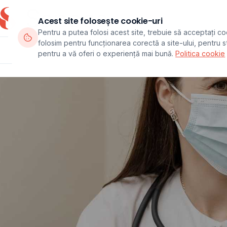
Acest site folosește cookie-uri
Pentru a putea folosi acest site, trebuie să acceptați co
folosim pentru funcționarea corectă a site-ului, pentru sta
Departamente
Echipa
Pachete
pentru a vă oferi o experiență mai bună.
Politica cookie