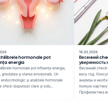
2026
16.03.2026
hilibrele hormonale pot
Весенний che
ența energia
уверенность 
librele hormonale pot influența energia,
Весенний check
 greutatea și starea emoțională. Un
весь год. Консу
 endocrinologic și analizele hormonale
анализы и необ
te oferă răspunsuri clare și solu...
полную картину
Профилактика вс