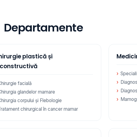
Departamente
irurgie plastică și
Medici
econstructivă
Special
Diagnos
hirurgie facială
Diagnos
Chirurgia glandelor mamare
Mamogr
hirurgia corpului și Flebologie
Tratament chirurgical în cancer mamar