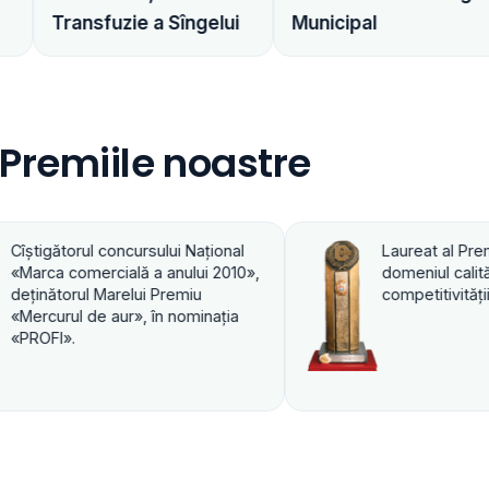
Dita Est
zie a Sîngelui
Municipal
Distribuito
Premiile noastre
Laureat al Premiului de Stat în
Laur
domeniul calităţii, productivităţii şi
domen
competitivităţii 2003
comp