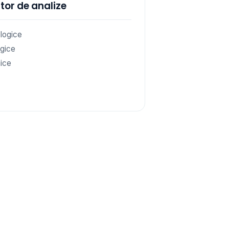
tor de analize
logice
gice
ice