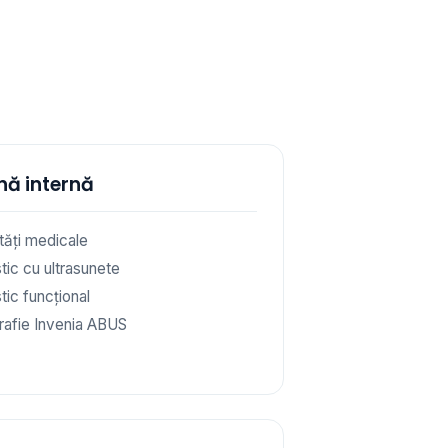
nă internă
ități medicale
tic cu ultrasunete
tic funcțional
afie Invenia ABUS