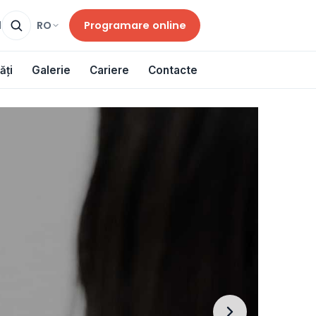
Programare online
RO
d
ăți
Galerie
Cariere
Contacte