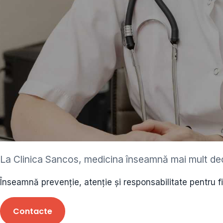
ediatru • neurolog •
La Clinica Sancos, medicina înseamnă mai mult de
ecolog • cardiolog 
Înseamnă prevenție, atenție și responsabilitate pentru f
 • endocrinolog
Contacte