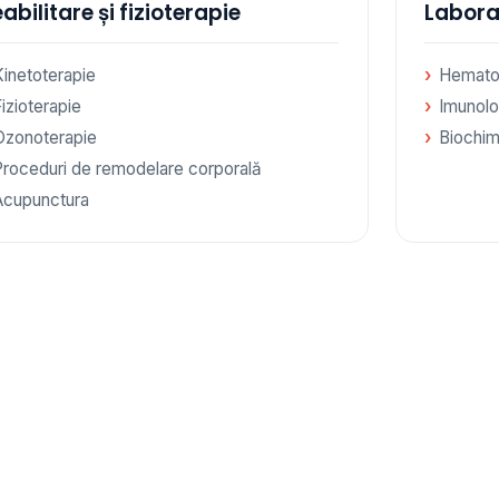
abilitare și fizioterapie
Labora
Kinetoterapie
Hemato
izioterapie
Imunolo
Ozonoterapie
Biochim
Proceduri de remodelare corporală
Acupunctura