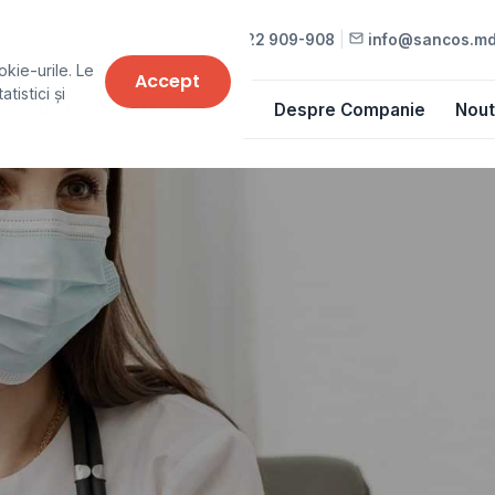
022 909-909
•
022 909-908
|
info@sancos.m
okie-urile. Le
Accept
tistici și
Cursuri
Lista de prețuri
Despre Companie
Nout