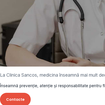
ediatru • neurolog •
La Clinica Sancos, medicina înseamnă mai mult de
ecolog • cardiolog 
Înseamnă prevenție, atenție și responsabilitate pentru f
 • endocrinolog
Contacte