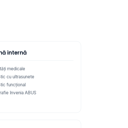
nă internă
ități medicale
tic cu ultrasunete
tic funcțional
afie Invenia ABUS