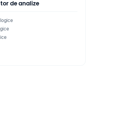
tor de analize
logice
gice
ice