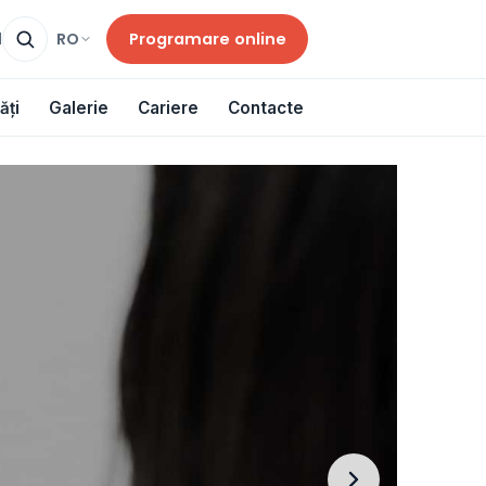
Programare online
RO
d
ăți
Galerie
Cariere
Contacte