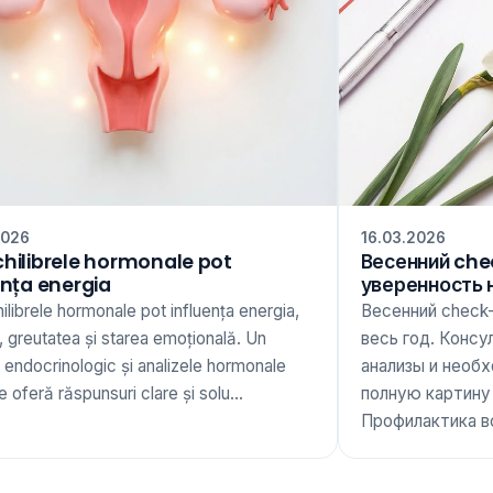
2026
16.03.2026
hilibrele hormonale pot
Весенний che
ența energia
уверенность 
librele hormonale pot influența energia,
Весенний check
 greutatea și starea emoțională. Un
весь год. Консу
 endocrinologic și analizele hormonale
анализы и необ
te oferă răspunsuri clare și solu...
полную картину
Профилактика вс