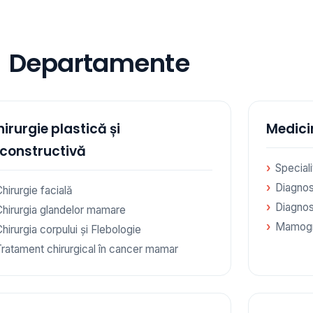
Departamente
irurgie plastică și
Medici
econstructivă
Special
Diagnos
hirurgie facială
Diagnos
Chirurgia glandelor mamare
Mamogr
hirurgia corpului și Flebologie
Tratament chirurgical în cancer mamar