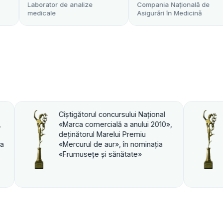
r de analize
Compania Naţională de
Transfu
e
Asigurări în Medicină
i Naţional
Cîştigătorul concursului Naţional
nului 2010»,
«Marca comercială a anului 2010»,
emiu
deţinătorul Marelui Premiu
nominaţia
«Mercurul de aur», în nominaţia
te»
«PROFI».