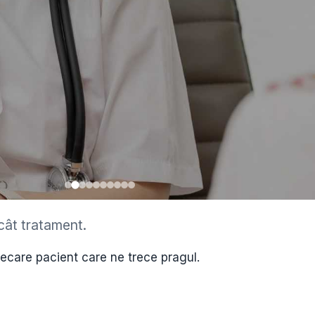
cât tratament.
•
iecare pacient care ne trece pragul.