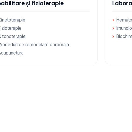
abilitare și fizioterapie
Labora
Kinetoterapie
Hemato
izioterapie
Imunolo
Ozonoterapie
Biochim
Proceduri de remodelare corporală
Acupunctura