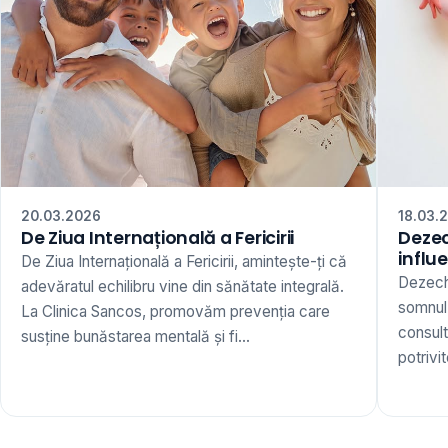
20.03.2026
18.03.
De Ziua Internațională a Fericirii
Dezec
influ
De Ziua Internațională a Fericirii, amintește-ți că
Dezechi
adevăratul echilibru vine din sănătate integrală.
somnul,
La Clinica Sancos, promovăm prevenția care
consult
susține bunăstarea mentală și fi...
potrivi