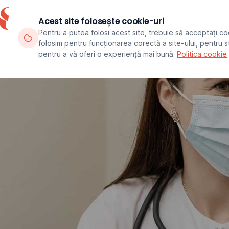
Acest site folosește cookie-uri
Pentru a putea folosi acest site, trebuie să acceptați co
folosim pentru funcționarea corectă a site-ului, pentru sta
Departamente
Echipa
Pachete
pentru a vă oferi o experiență mai bună.
Politica cookie