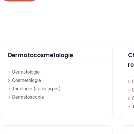
te specialități medicale, toate în cadrul aceleiași
amare
Dermatocosmetologie
Ch
r
Dermatologie
Cosmetologie
C
Tricologie (scalp și păr)
Dermatoscopie
C