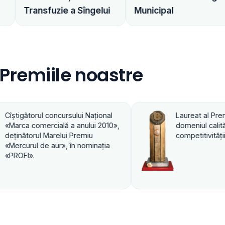
Dita Est
zie a Sîngelui
Municipal
Distribuito
Premiile noastre
Laureat al Premiului de Stat în
Laur
domeniul calităţii, productivităţii şi
dome
competitivităţii 2003
comp