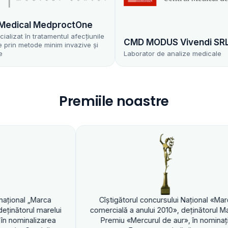
MedproctOne
tamentul afecțiunile
CMD MODUS Vivendi SRL
minim invazive și
Laborator de analize medicale
Premiile noastre
Cîştigătorul c
comercială a anul
Premiu «Mercurul d
îştigătorul concursului Naţional «Marca
rcială a anului 2010», deţinătorul Marelui
Premiu «Mercurul de aur», în nominaţia