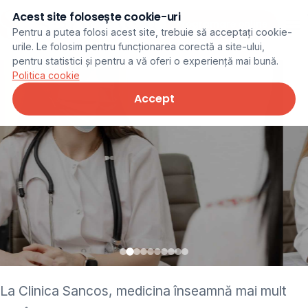
Acest site folosește cookie-uri
Programare online
Pentru a putea folosi acest site, trebuie să acceptați cookie-
urile. Le folosim pentru funcționarea corectă a site-ului,
pentru statistici și pentru a vă oferi o experiență mai bună.
Politica cookie
Accept
• pediatru • neurolog •
La Clinica Sancos, medicina înseamnă mai mult
ginecolog • cardiolog •