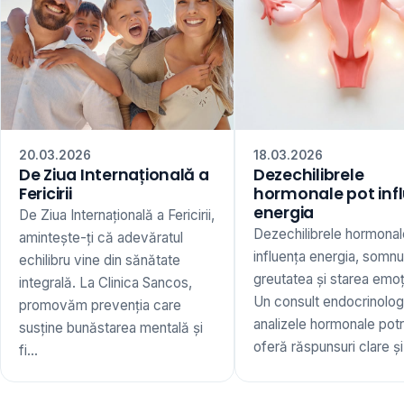
20.03.2026
18.03.2026
De Ziua Internațională a
Dezechilibrele
Fericirii
hormonale pot inf
energia
De Ziua Internațională a Fericirii,
Dezechilibrele hormonal
amintește-ți că adevăratul
influența energia, somnu
echilibru vine din sănătate
greutatea și starea emoț
integrală. La Clinica Sancos,
Un consult endocrinologi
promovăm prevenția care
analizele hormonale potr
susține bunăstarea mentală și
oferă răspunsuri clare și 
fi...