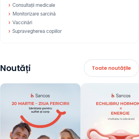
Consultații medicale
Monitorizare sarcină
Vaccinări
Supravegherea copiilor
Noutăți
Toate noutățile