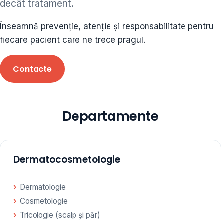
decât tratament.
ORL • endocrinolog
Înseamnă prevenție, atenție și responsabilitate pentru
Cât și alte specialități medicale, toate în cadrul aceleiași
fiecare pacient care ne trece pragul.
Clinici
Contacte
Programare
Departamente
Dermatocosmetologie
Dermatologie
Cosmetologie
Tricologie (scalp și păr)