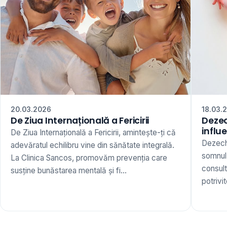
20.03.2026
18.03.
De Ziua Internațională a Fericirii
Dezec
influ
De Ziua Internațională a Fericirii, amintește-ți că
Dezechi
adevăratul echilibru vine din sănătate integrală.
somnul,
La Clinica Sancos, promovăm prevenția care
consult
susține bunăstarea mentală și fi...
potrivi