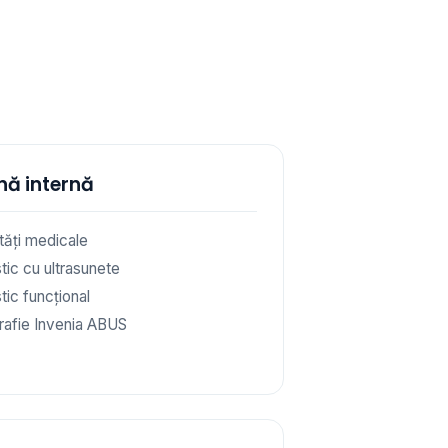
nă internă
ități medicale
tic cu ultrasunete
tic funcțional
afie Invenia ABUS