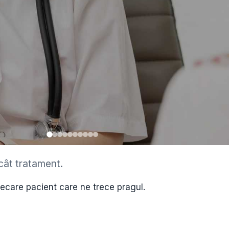
cât tratament.
•
iecare pacient care ne trece pragul.