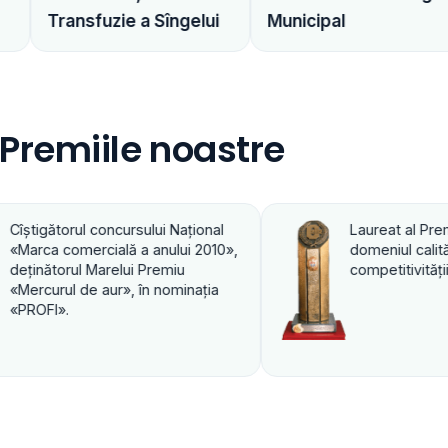
Dita Estf
ie a Sîngelui
Municipal
Distribuitor
Premiile noastre
Laureat al Premiului de Stat în
Laureat
domeniul calităţii, productivităţii şi
domeniu
competitivităţii 2003
competi