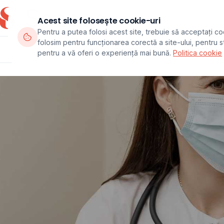
Acest site folosește cookie-uri
Pentru a putea folosi acest site, trebuie să acceptați co
folosim pentru funcționarea corectă a site-ului, pentru sta
Departamente
Echipa
Pachete
pentru a vă oferi o experiență mai bună.
Politica cookie