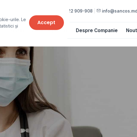
022 909-909
•
022 909-908
|
info@sancos.m
okie-urile. Le
Accept
tistici și
Cursuri
Lista de prețuri
Despre Companie
Nout