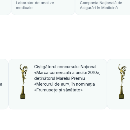
 de analize
Compania Naţională de
Transfuz
Asigurări în Medicină
aţional
Cîştigătorul concursului Naţional
ui 2010»,
«Marca comercială a anului 2010»,
u
deţinătorul Marelui Premiu
inaţia
«Mercurul de aur», în nominaţia
«PROFI».