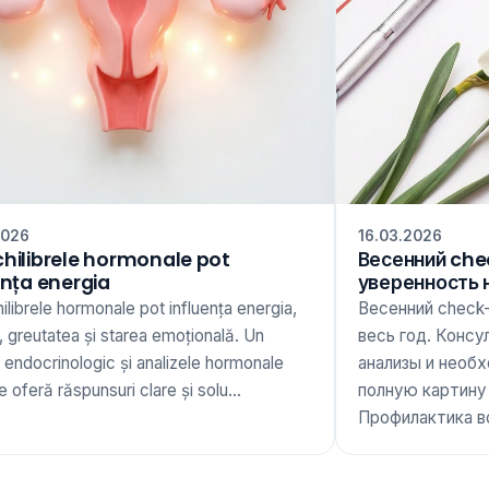
2026
16.03.2026
hilibrele hormonale pot
Весенний che
ența energia
уверенность 
librele hormonale pot influența energia,
Весенний check
 greutatea și starea emoțională. Un
весь год. Консу
 endocrinologic și analizele hormonale
анализы и необ
te oferă răspunsuri clare și solu...
полную картину
Профилактика вс