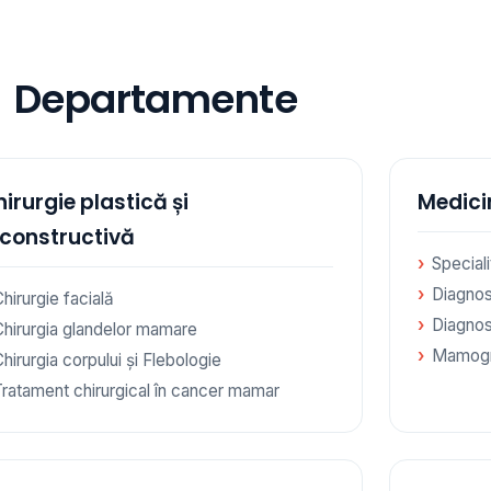
Departamente
irurgie plastică și
Medici
econstructivă
Special
Diagnos
hirurgie facială
Diagnos
Chirurgia glandelor mamare
Mamogr
hirurgia corpului și Flebologie
Tratament chirurgical în cancer mamar