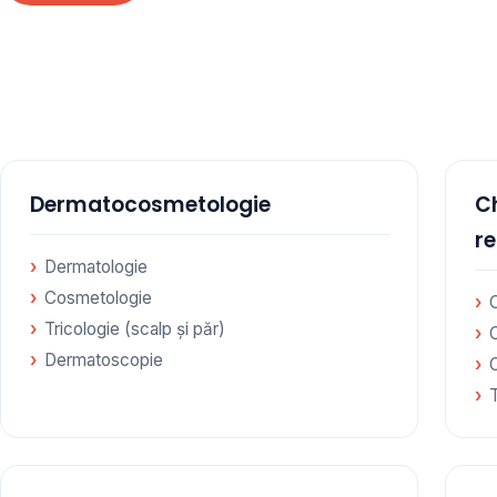
te specialități medicale, toate în cadrul aceleiași
amare
Dermatocosmetologie
Ch
r
Dermatologie
Cosmetologie
C
Tricologie (scalp și păr)
Dermatoscopie
C