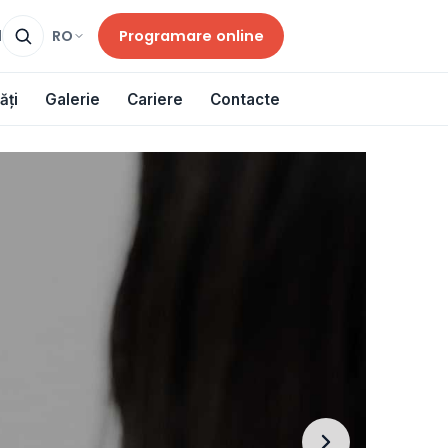
Programare online
RO
d
ăți
Galerie
Cariere
Contacte