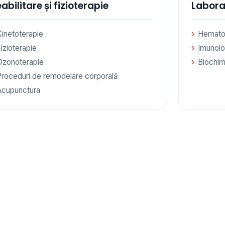
abilitare și fizioterapie
Labora
Kinetoterapie
Hemato
izioterapie
Imunolo
Ozonoterapie
Biochim
Proceduri de remodelare corporală
Acupunctura