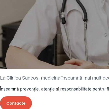
ediatru • neurolog •
La Clinica Sancos, medicina înseamnă mai mult de
ecolog • cardiolog 
Înseamnă prevenție, atenție și responsabilitate pentru f
 • endocrinolog
Contacte