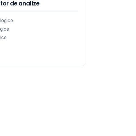
tor de analize
logice
gice
ice