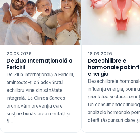
20.03.2026
18.03.2026
De Ziua Internațională a
Dezechilibrele
Fericirii
hormonale pot inf
energia
De Ziua Internațională a Fericirii,
Dezechilibrele hormonal
amintește-ți că adevăratul
influența energia, somnu
echilibru vine din sănătate
greutatea și starea emoț
integrală. La Clinica Sancos,
Un consult endocrinologi
promovăm prevenția care
analizele hormonale potr
susține bunăstarea mentală și
oferă răspunsuri clare și 
fi...