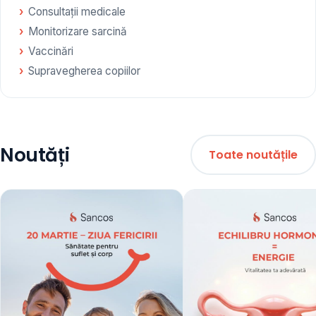
Consultații medicale
Monitorizare sarcină
Vaccinări
Supravegherea copiilor
Noutăți
Toate noutățile