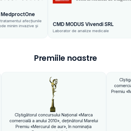
dproctOne
mentul afecțiunile
CMD MODUS Vivendi SRL
nim invazive și
Laborator de analize medicale
Premiile noastre
Cîştigătorul concu
comercială a anului 2
Premiu «Mercurul de au
gătorul concursului Naţional «Marca
lă a anului 2010», deţinătorul Marelui
iu «Mercurul de aur», în nominaţia