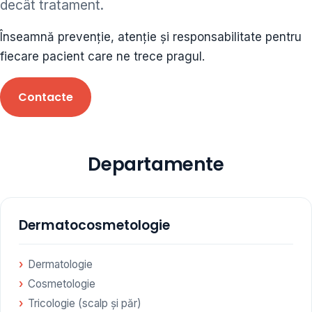
decât tratament.
ORL • endocrinolog
Înseamnă prevenție, atenție și responsabilitate pentru
Cât și alte specialități medicale, toate în cadrul aceleiași
fiecare pacient care ne trece pragul.
Clinici
Contacte
Programare
Departamente
Dermatocosmetologie
Dermatologie
Cosmetologie
Tricologie (scalp și păr)