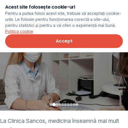
Acest site folosește cookie-uri
Programare online
Pentru a putea folosi acest site, trebuie să acceptați cookie-
urile. Le folosim pentru funcționarea corectă a site-ului,
pentru statistici și pentru a vă oferi o experiență mai bună.
Politica cookie
Accept
• pediatru • neurolog •
La Clinica Sancos, medicina înseamnă mai mult
ginecolog • cardiolog •