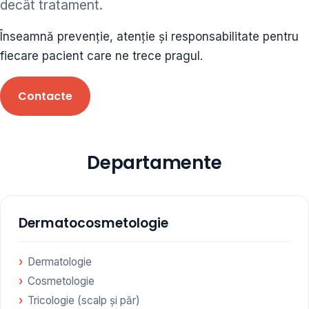
decât tratament.
ORL • endocrinolog
Înseamnă prevenție, atenție și responsabilitate pentru
Cât și alte specialități medicale, toate în cadrul aceleiași
fiecare pacient care ne trece pragul.
Clinici
Contacte
Programare
Departamente
Dermatocosmetologie
Dermatologie
Cosmetologie
Tricologie (scalp și păr)