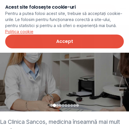
Acest site folosește cookie-uri
Programare online
Pentru a putea folosi acest site, trebuie să acceptați cookie-
urile. Le folosim pentru funcționarea corectă a site-ului,
pentru statistici și pentru a vă oferi o experiență mai bună.
Politica cookie
Accept
• pediatru • neurolog •
La Clinica Sancos, medicina înseamnă mai mult
ginecolog • cardiolog •