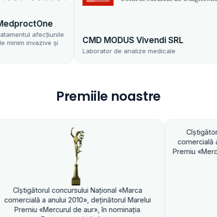
proctOne
ntul afecțiunile
CMD MODUS Vivendi SRL
m invazive și
Laborator de analize medicale
Premiile noastre
Cîştigătorul concursulu
comercială a anului 2010»,
Premiu «Mercurul de aur», 
rul concursului Naţional «Marca
 anului 2010», deţinătorul Marelui
Mercurul de aur», în nominaţia