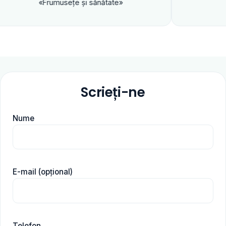
rumuseţe şi sănătate»
Scrieți-ne
Nume
E-mail (opțional)
Telefon