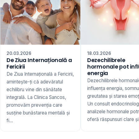
20.03.2026
18.03.2026
De Ziua Internațională a
Dezechilibrele
Fericirii
hormonale pot inf
energia
De Ziua Internațională a Fericirii,
Dezechilibrele hormonal
amintește-ți că adevăratul
influența energia, somnu
echilibru vine din sănătate
greutatea și starea emoț
integrală. La Clinica Sancos,
Un consult endocrinologi
promovăm prevenția care
analizele hormonale potr
susține bunăstarea mentală și
oferă răspunsuri clare și 
fi...