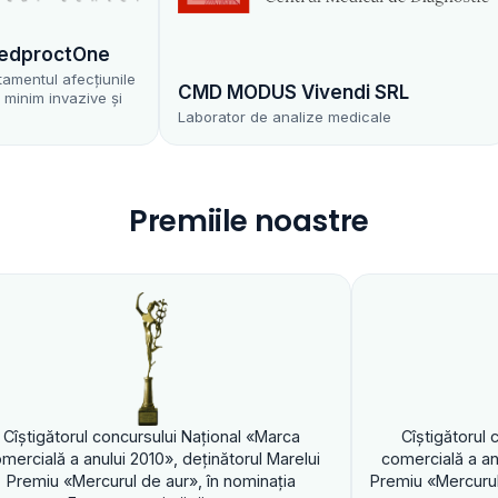
roctOne
ul afecțiunile
CMD MODUS Vivendi SRL
 invazive și
C
Laborator de analize medicale
M
Premiile noastre
 concursului Naţional «Marca
Cîştigătorul concursului N
ului 2010», deţinătorul Marelui
comercială a anului 2010», de
urul de aur», în nominaţia
Premiu «Mercurul de aur», în 