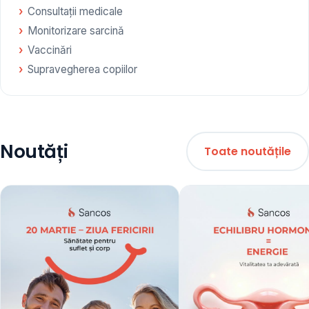
Consultații medicale
Monitorizare sarcină
Vaccinări
Supravegherea copiilor
Noutăți
Toate noutățile