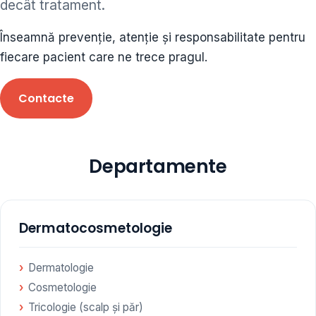
decât tratament.
ORL • endocrinolog
Înseamnă prevenție, atenție și responsabilitate pentru
Cât și alte specialități medicale, toate în cadrul aceleiași
fiecare pacient care ne trece pragul.
Clinici
Contacte
Programare
Departamente
Dermatocosmetologie
Dermatologie
Cosmetologie
Tricologie (scalp și păr)