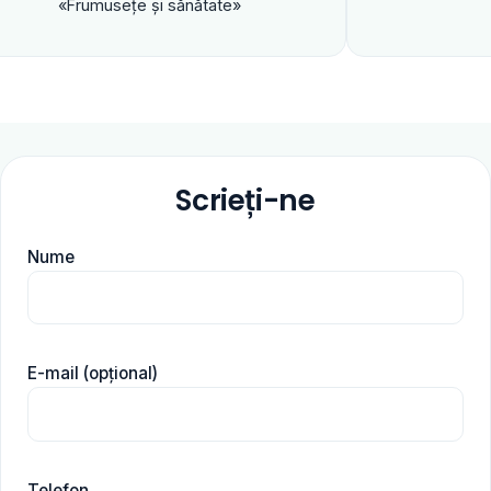
museţe şi sănătate»
Scrieți-ne
Nume
E-mail (opțional)
Telefon