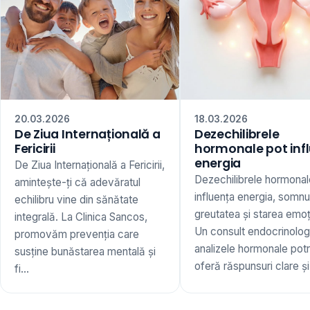
20.03.2026
18.03.2026
De Ziua Internațională a
Dezechilibrele
Fericirii
hormonale pot inf
energia
De Ziua Internațională a Fericirii,
Dezechilibrele hormonal
amintește-ți că adevăratul
influența energia, somnu
echilibru vine din sănătate
greutatea și starea emoț
integrală. La Clinica Sancos,
Un consult endocrinologi
promovăm prevenția care
analizele hormonale potr
susține bunăstarea mentală și
oferă răspunsuri clare și 
fi...