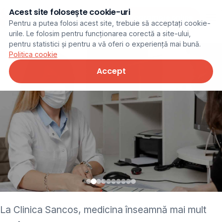
Acest site folosește cookie-uri
Programare online
Pentru a putea folosi acest site, trebuie să acceptați cookie-
urile. Le folosim pentru funcționarea corectă a site-ului,
pentru statistici și pentru a vă oferi o experiență mai bună.
Politica cookie
Accept
• pediatru • neurolog •
La Clinica Sancos, medicina înseamnă mai mult
ginecolog • cardiolog •