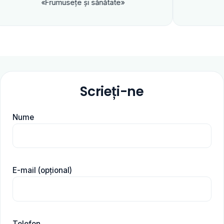
«Frumuseţe şi sănătate»
Scrieți-ne
Nume
E-mail (opțional)
Telefon