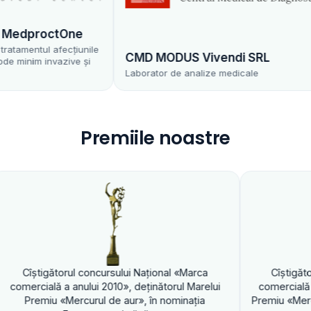
dproctOne
mentul afecțiunile
CMD MODUS Vivendi SRL
nim invazive și
Laborator de analize medicale
Premiile noastre
torul concursului Naţional «Marca
Cîştigătorul concursu
 a anului 2010», deţinătorul Marelui
comercială a anului 2010
«Mercurul de aur», în nominaţia
Premiu «Mercurul de aur»