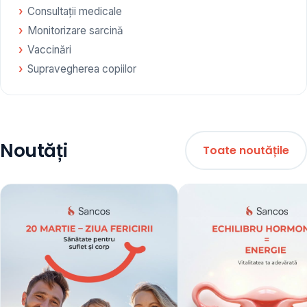
Consultații medicale
Monitorizare sarcină
Vaccinări
Supravegherea copiilor
Noutăți
Toate noutățile