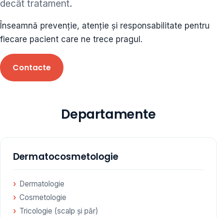
decât tratament.
ORL • endocrinolog
Înseamnă prevenție, atenție și responsabilitate pentru
Cât și alte specialități medicale, toate în cadrul aceleiași
fiecare pacient care ne trece pragul.
Clinici
Contacte
Programare
Departamente
Dermatocosmetologie
Dermatologie
Cosmetologie
Tricologie (scalp și păr)