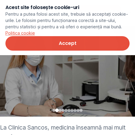
Acest site folosește cookie-uri
Programare online
Pentru a putea folosi acest site, trebuie să acceptați cookie-
urile. Le folosim pentru funcționarea corectă a site-ului,
pentru statistici și pentru a vă oferi o experiență mai bună.
Politica cookie
Accept
• pediatru • neurolog •
La Clinica Sancos, medicina înseamnă mai mult
ginecolog • cardiolog •