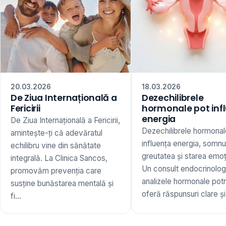
20.03.2026
18.03.2026
De Ziua Internațională a
Dezechilibrele
Fericirii
hormonale pot inf
energia
De Ziua Internațională a Fericirii,
Dezechilibrele hormonal
amintește-ți că adevăratul
influența energia, somnu
echilibru vine din sănătate
greutatea și starea emoț
integrală. La Clinica Sancos,
Un consult endocrinologi
promovăm prevenția care
analizele hormonale potr
susține bunăstarea mentală și
oferă răspunsuri clare și 
fi...