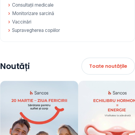
Consultații medicale
Monitorizare sarcină
Vaccinări
Supravegherea copiilor
Noutăți
Toate noutățile