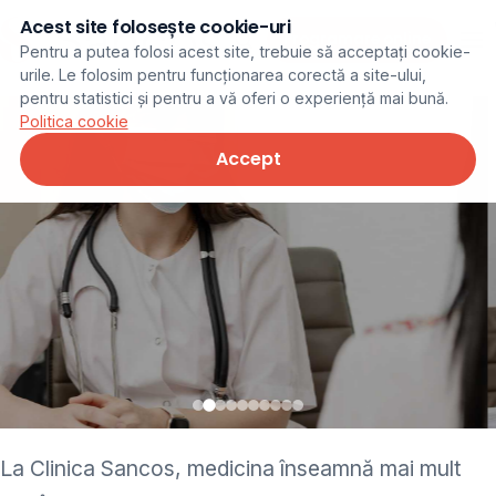
Acest site folosește cookie-uri
Programare online
Pentru a putea folosi acest site, trebuie să acceptați cookie-
urile. Le folosim pentru funcționarea corectă a site-ului,
pentru statistici și pentru a vă oferi o experiență mai bună.
Politica cookie
Accept
• pediatru • neurolog •
La Clinica Sancos, medicina înseamnă mai mult
ginecolog • cardiolog •