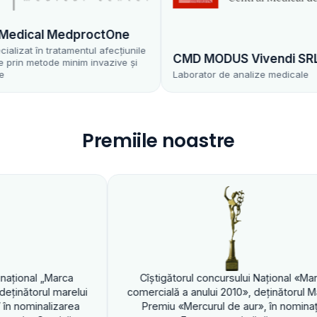
MedproctOne
tamentul afecțiunile
CMD MODUS Vivendi SRL
minim invazive și
Laborator de analize medicale
Premiile noastre
Cîştigătorul 
comercială a anu
Premiu «Mercurul 
Cîştigătorul concursului Naţional «Marca
mercială a anului 2010», deţinătorul Marelui
Premiu «Mercurul de aur», în nominaţia