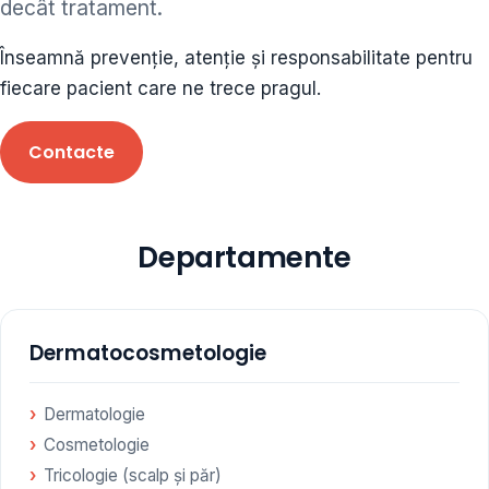
decât tratament.
ORL • endocrinolog
Înseamnă prevenție, atenție și responsabilitate pentru
Cât și alte specialități medicale, toate în cadrul aceleiași
fiecare pacient care ne trece pragul.
Clinici
Contacte
Programare
Departamente
Dermatocosmetologie
Dermatologie
Cosmetologie
Tricologie (scalp și păr)