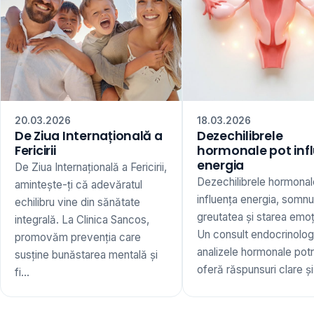
20.03.2026
18.03.2026
De Ziua Internațională a
Dezechilibrele
Fericirii
hormonale pot inf
energia
De Ziua Internațională a Fericirii,
Dezechilibrele hormonal
amintește-ți că adevăratul
influența energia, somnu
echilibru vine din sănătate
greutatea și starea emoț
integrală. La Clinica Sancos,
Un consult endocrinologi
promovăm prevenția care
analizele hormonale potr
susține bunăstarea mentală și
oferă răspunsuri clare și 
fi...