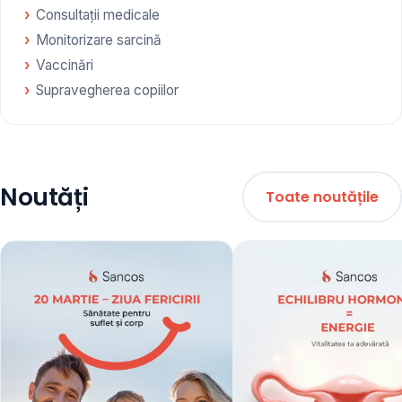
Consultații medicale
Monitorizare sarcină
Vaccinări
Supravegherea copiilor
Noutăți
Toate noutățile