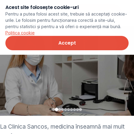
Acest site folosește cookie-uri
Programare online
Pentru a putea folosi acest site, trebuie să acceptați cookie-
urile. Le folosim pentru funcționarea corectă a site-ului,
pentru statistici și pentru a vă oferi o experiență mai bună.
Politica cookie
Accept
• pediatru • neurolog •
La Clinica Sancos, medicina înseamnă mai mult
ginecolog • cardiolog •