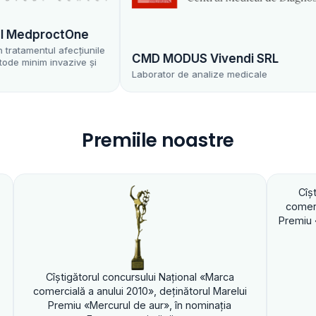
dproctOne
mentul afecțiunile
CMD MODUS Vivendi SRL
nim invazive și
Laborator de analize medicale
Premiile noastre
Cîştigătorul concu
comercială a anului 2
Premiu «Mercurul de a
igătorul concursului Naţional «Marca
ală a anului 2010», deţinătorul Marelui
iu «Mercurul de aur», în nominaţia