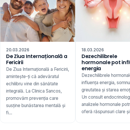
20.03.2026
18.03.2026
De Ziua Internațională a
Dezechilibrele
Fericirii
hormonale pot inf
energia
De Ziua Internațională a Fericirii,
Dezechilibrele hormonal
amintește-ți că adevăratul
influența energia, somnu
echilibru vine din sănătate
greutatea și starea emoț
integrală. La Clinica Sancos,
Un consult endocrinologi
promovăm prevenția care
analizele hormonale potr
susține bunăstarea mentală și
oferă răspunsuri clare și 
fi...