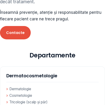
decât tratament.
ORL • endocrinolog
Înseamnă prevenție, atenție și responsabilitate pentru
Cât și alte specialități medicale, toate în cadrul aceleiași
fiecare pacient care ne trece pragul.
Clinici
Contacte
Programare
Departamente
Dermatocosmetologie
Dermatologie
Cosmetologie
Tricologie (scalp și păr)