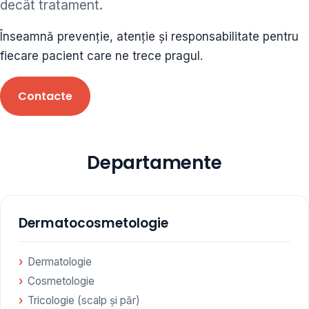
decât tratament.
ORL • endocrinolog
Înseamnă prevenție, atenție și responsabilitate pentru
Cât și alte specialități medicale, toate în cadrul aceleiași
fiecare pacient care ne trece pragul.
Clinici
Contacte
Programare
Departamente
Dermatocosmetologie
Dermatologie
Cosmetologie
Tricologie (scalp și păr)