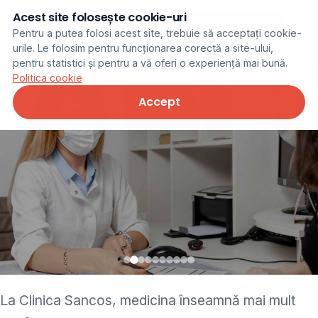
Acest site folosește cookie-uri
Programare online
Pentru a putea folosi acest site, trebuie să acceptați cookie-
urile. Le folosim pentru funcționarea corectă a site-ului,
pentru statistici și pentru a vă oferi o experiență mai bună.
Politica cookie
Accept
• pediatru • neurolog •
La Clinica Sancos, medicina înseamnă mai mult
ginecolog • cardiolog •