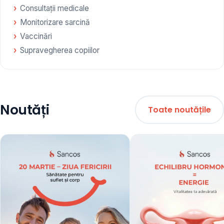
Consultații medicale
Monitorizare sarcină
Vaccinări
Supravegherea copiilor
Noutăți
Toate noutățile