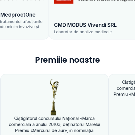
dproctOne
entul afecțiunile
CMD MODUS Vivendi SRL
nim invazive și
Laborator de analize medicale
Premiile noastre
Cîştigătorul concur
comercială a anului 20
Premiu «Mercurul de au
gătorul concursului Naţional «Marca
lă a anului 2010», deţinătorul Marelui
u «Mercurul de aur», în nominaţia