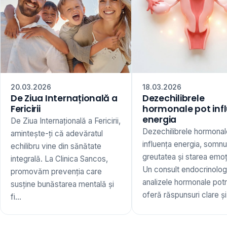
20.03.2026
18.03.2026
De Ziua Internațională a
Dezechilibrele
Fericirii
hormonale pot inf
energia
De Ziua Internațională a Fericirii,
Dezechilibrele hormonal
amintește-ți că adevăratul
influența energia, somnu
echilibru vine din sănătate
greutatea și starea emoț
integrală. La Clinica Sancos,
Un consult endocrinologi
promovăm prevenția care
analizele hormonale potr
susține bunăstarea mentală și
oferă răspunsuri clare și 
fi...