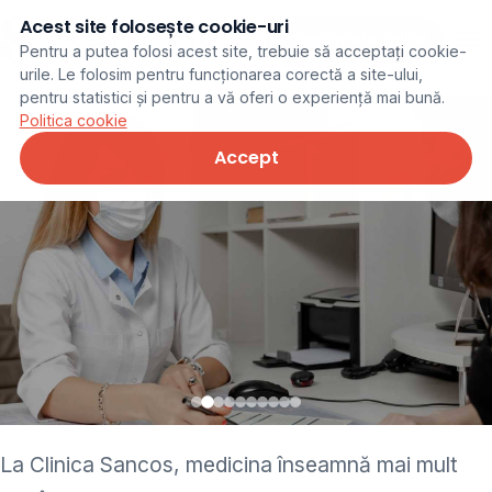
Acest site folosește cookie-uri
Programare online
Pentru a putea folosi acest site, trebuie să acceptați cookie-
urile. Le folosim pentru funcționarea corectă a site-ului,
pentru statistici și pentru a vă oferi o experiență mai bună.
Politica cookie
Accept
• pediatru • neurolog •
La Clinica Sancos, medicina înseamnă mai mult
ginecolog • cardiolog •