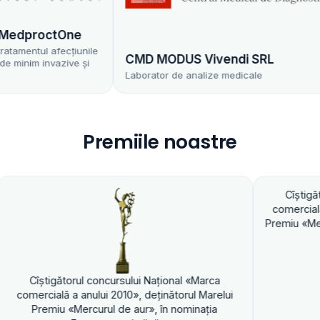
dproctOne
entul afecțiunile
CMD MODUS Vivendi SRL
im invazive și
Laborator de analize medicale
Premiile noastre
Cîştigătorul concurs
comercială a anului 201
Premiu «Mercurul de aur
torul concursului Naţional «Marca
ă a anului 2010», deţinătorul Marelui
 «Mercurul de aur», în nominaţia