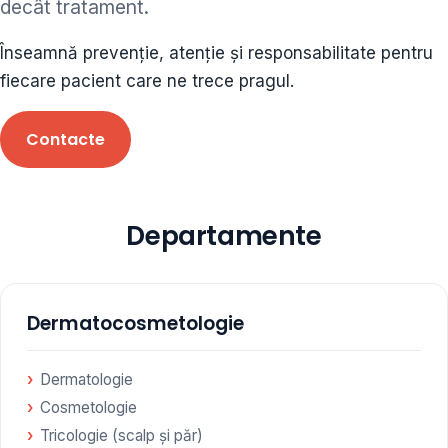
decât tratament.
ORL • endocrinolog
Înseamnă prevenție, atenție și responsabilitate pentru
Cât și alte specialități medicale, toate în cadrul aceleiași
fiecare pacient care ne trece pragul.
Clinici
Contacte
Programare
Departamente
Dermatocosmetologie
Dermatologie
Cosmetologie
Tricologie (scalp și păr)