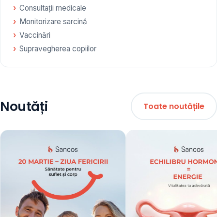
Consultații medicale
Monitorizare sarcină
Vaccinări
Supravegherea copiilor
Noutăți
Toate noutățile