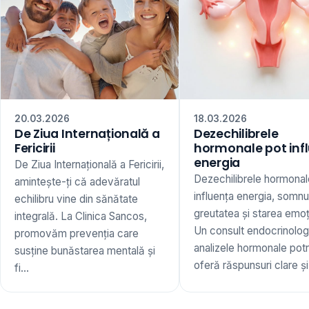
20.03.2026
18.03.2026
De Ziua Internațională a
Dezechilibrele
Fericirii
hormonale pot inf
energia
De Ziua Internațională a Fericirii,
Dezechilibrele hormonal
amintește-ți că adevăratul
influența energia, somnu
echilibru vine din sănătate
greutatea și starea emoț
integrală. La Clinica Sancos,
Un consult endocrinologi
promovăm prevenția care
analizele hormonale potr
susține bunăstarea mentală și
oferă răspunsuri clare și 
fi...