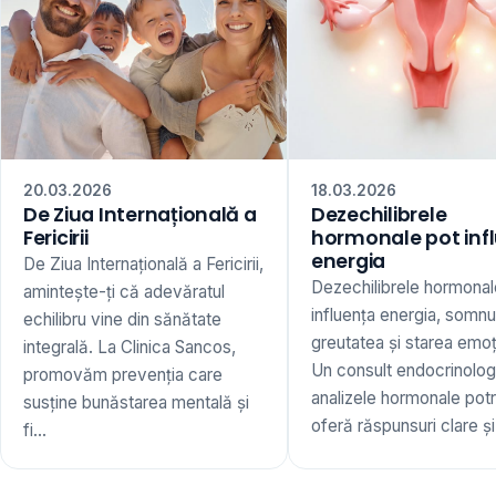
20.03.2026
18.03.2026
De Ziua Internațională a
Dezechilibrele
Fericirii
hormonale pot inf
energia
De Ziua Internațională a Fericirii,
Dezechilibrele hormonal
amintește-ți că adevăratul
influența energia, somnu
echilibru vine din sănătate
greutatea și starea emoț
integrală. La Clinica Sancos,
Un consult endocrinologi
promovăm prevenția care
analizele hormonale potr
susține bunăstarea mentală și
oferă răspunsuri clare și 
fi...