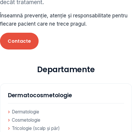
decât tratament.
ORL • endocrinolog
Înseamnă prevenție, atenție și responsabilitate pentru
Cât și alte specialități medicale, toate în cadrul aceleiași
fiecare pacient care ne trece pragul.
Clinici
Contacte
Programare
Departamente
Dermatocosmetologie
Dermatologie
Cosmetologie
Tricologie (scalp și păr)