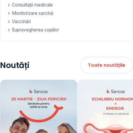
Consultații medicale
Monitorizare sarcină
Vaccinări
Supravegherea copiilor
Noutăți
Toate noutățile