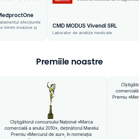
dproctOne
entul afecțiunile
CMD MODUS Vivendi SRL
im invazive și
Laborator de analize medicale
Premiile noastre
Cîştigătorul concur
comercială a anului 20
Premiu «Mercurul de au
gătorul concursului Naţional «Marca
lă a anului 2010», deţinătorul Marelui
u «Mercurul de aur», în nominaţia