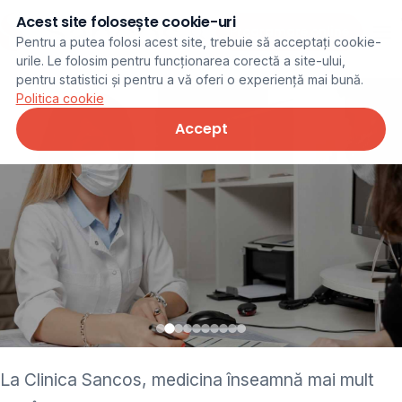
Acest site folosește cookie-uri
Programare online
Pentru a putea folosi acest site, trebuie să acceptați cookie-
urile. Le folosim pentru funcționarea corectă a site-ului,
pentru statistici și pentru a vă oferi o experiență mai bună.
Politica cookie
Accept
• pediatru • neurolog •
La Clinica Sancos, medicina înseamnă mai mult
ginecolog • cardiolog •