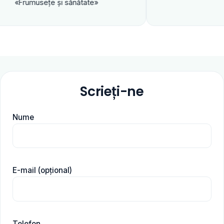
ţe şi sănătate»
Scrieți-ne
Nume
E-mail (opțional)
Telefon