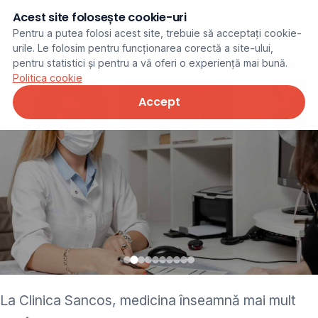
Acest site folosește cookie-uri
Programare online
Pentru a putea folosi acest site, trebuie să acceptați cookie-
urile. Le folosim pentru funcționarea corectă a site-ului,
pentru statistici și pentru a vă oferi o experiență mai bună.
Politica cookie
Accept
• pediatru • neurolog •
La Clinica Sancos, medicina înseamnă mai mult
ginecolog • cardiolog •