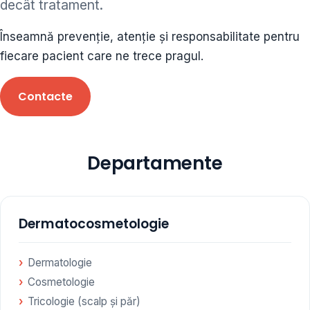
decât tratament.
ORL • endocrinolog
Înseamnă prevenție, atenție și responsabilitate pentru
Cât și alte specialități medicale, toate în cadrul aceleiași
fiecare pacient care ne trece pragul.
Clinici
Contacte
Programare
Departamente
Dermatocosmetologie
Dermatologie
Cosmetologie
Tricologie (scalp și păr)