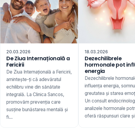
20.03.2026
18.03.2026
De Ziua Internațională a
Dezechilibrele
Fericirii
hormonale pot inf
energia
De Ziua Internațională a Fericirii,
Dezechilibrele hormonal
amintește-ți că adevăratul
influența energia, somnu
echilibru vine din sănătate
greutatea și starea emoț
integrală. La Clinica Sancos,
Un consult endocrinologi
promovăm prevenția care
analizele hormonale potr
susține bunăstarea mentală și
oferă răspunsuri clare și 
fi...