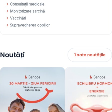
Consultații medicale
Monitorizare sarcină
Vaccinări
Supravegherea copiilor
Noutăți
Toate noutățile