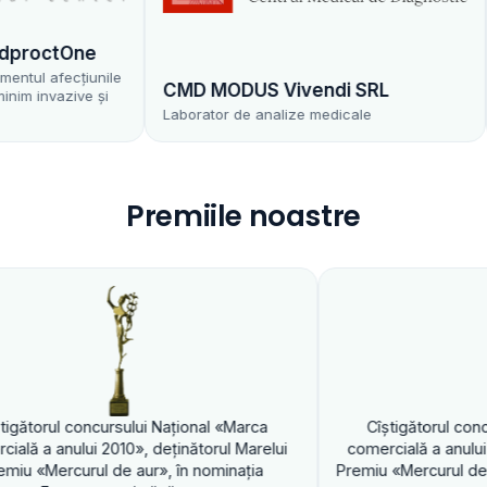
octOne
C
 afecțiunile
CMD MODUS Vivendi SRL
nvazive și
Com
Laborator de analize medicale
Med
Premiile noastre
cursului Naţional «Marca
Cîştigătorul concursului Naţio
 2010», deţinătorul Marelui
comercială a anului 2010», deţină
l de aur», în nominaţia
Premiu «Mercurul de aur», în nomi