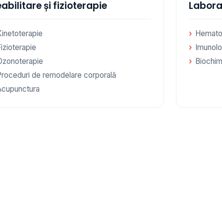
abilitare și fizioterapie
Labora
Kinetoterapie
Hemato
izioterapie
Imunolo
Ozonoterapie
Biochim
Proceduri de remodelare corporală
Acupunctura