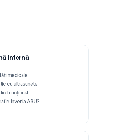
nă internă
ități medicale
tic cu ultrasunete
tic funcțional
afie Invenia ABUS