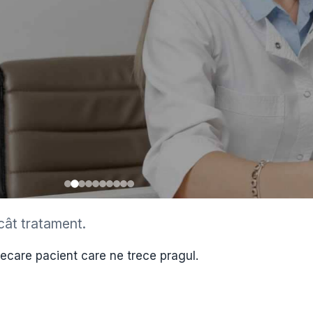
cât tratament.
•
iecare pacient care ne trece pragul.