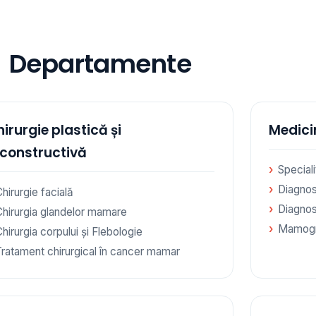
Departamente
irurgie plastică și
Medici
econstructivă
Special
Diagnos
hirurgie facială
Diagnos
Chirurgia glandelor mamare
Mamogr
hirurgia corpului și Flebologie
Tratament chirurgical în cancer mamar