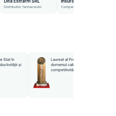
 SRL
Insurance Group SA
Est Invest SR
maceutic
Compania de Asigurări
Societate de brok
miului de Stat în
Premiul Internațional „Excelen
ţii, productivităţii şi
managementul afacerilor”, 2
ii, 2002