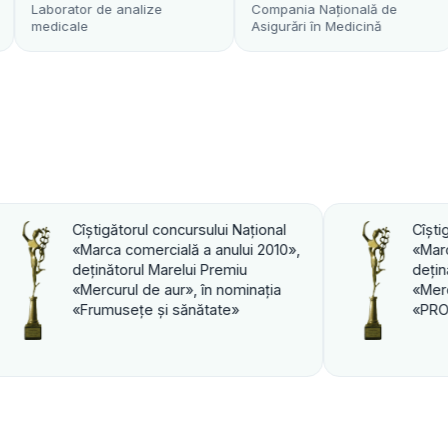
analize
Compania Naţională de
Transfuzie 
Asigurări în Medicină
Cîştigătorul concursului Naţional
»,
«Marca comercială a anului 2010»,
deţinătorul Marelui Premiu
«Mercurul de aur», în nominaţia
«PROFI».