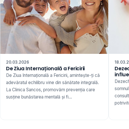
20.03.2026
18.03.
De Ziua Internațională a Fericirii
Dezec
influ
De Ziua Internațională a Fericirii, amintește-ți că
Dezechi
adevăratul echilibru vine din sănătate integrală.
somnul,
La Clinica Sancos, promovăm prevenția care
consult
susține bunăstarea mentală și fi...
potrivi