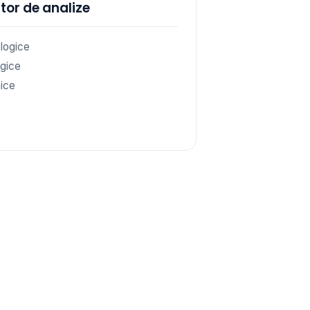
tor de analize
logice
gice
ice