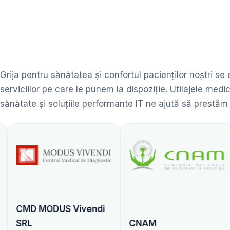
Grija pentru sănătatea și confortul pacienților noștri se
serviciilor pe care le punem la dispoziție. Utilajele me
sănătate și soluțiile performante IT ne ajută să prestăm
S Vivendi
CNAM
Centrul Naț