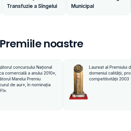
Dita Estfarm
a Sîngelui
Municipal
Distribuitor far
Premiile noastre
Laureat al Premiului de Stat în
Laureat al Pre
domeniul calităţii, productivităţii şi
domeniul calită
competitivităţii 2003
competitivităţ