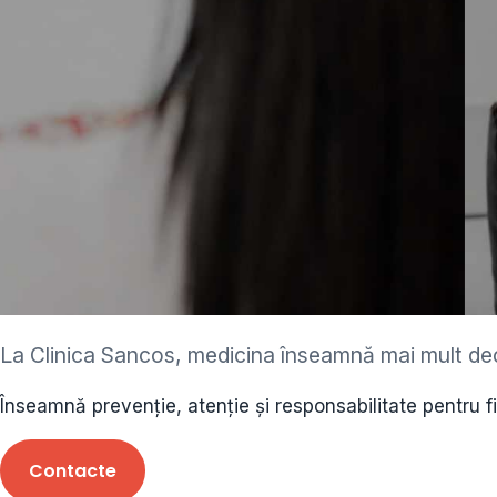
ediatru • neurolog •
La Clinica Sancos, medicina înseamnă mai mult de
ecolog • cardiolog 
Înseamnă prevenție, atenție și responsabilitate pentru f
 • endocrinolog
Contacte