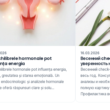
2026
16.03.2026
hilibrele hormonale pot
Весенний che
ența energia
уверенность 
librele hormonale pot influența energia,
Весенний check
 greutatea și starea emoțională. Un
весь год. Консу
 endocrinologic și analizele hormonale
анализы и необ
te oferă răspunsuri clare și solu...
полную картину
Профилактика вс