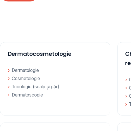
te specialități medicale, toate în cadrul aceleiași
amare
Dermatocosmetologie
Ch
r
Dermatologie
Cosmetologie
C
Tricologie (scalp și păr)
Dermatoscopie
C