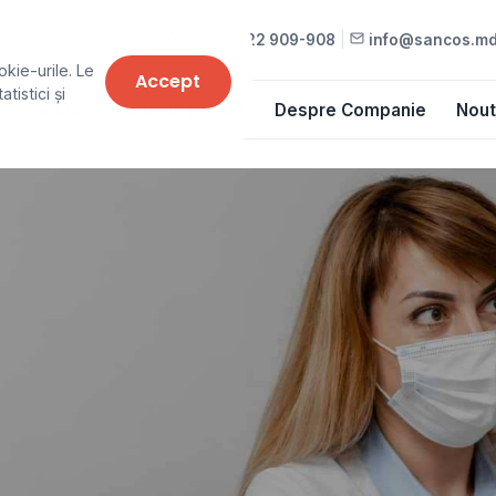
022 909-909
•
022 909-908
|
info@sancos.m
okie-urile. Le
Accept
tistici și
Cursuri
Lista de prețuri
Despre Companie
Nout