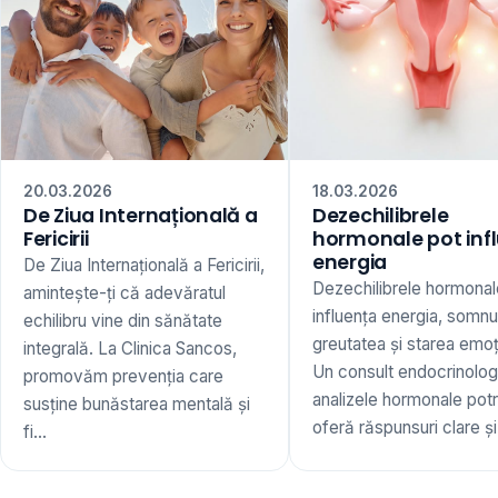
20.03.2026
18.03.2026
De Ziua Internațională a
Dezechilibrele
Fericirii
hormonale pot inf
energia
De Ziua Internațională a Fericirii,
Dezechilibrele hormonal
amintește-ți că adevăratul
influența energia, somnu
echilibru vine din sănătate
greutatea și starea emoț
integrală. La Clinica Sancos,
Un consult endocrinologi
promovăm prevenția care
analizele hormonale potr
susține bunăstarea mentală și
oferă răspunsuri clare și 
fi...