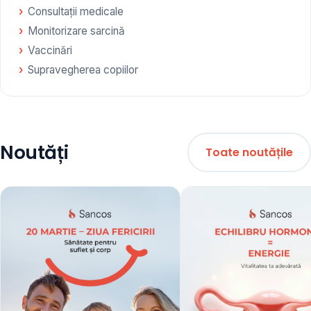
Consultații medicale
Monitorizare sarcină
Vaccinări
Supravegherea copiilor
Noutăți
Toate noutățile