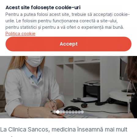
Acest site folosește cookie-uri
Programare online
Pentru a putea folosi acest site, trebuie să acceptați cookie-
urile. Le folosim pentru funcționarea corectă a site-ului,
pentru statistici și pentru a vă oferi o experiență mai bună.
Politica cookie
Accept
• pediatru • neurolog •
La Clinica Sancos, medicina înseamnă mai mult
ginecolog • cardiolog •