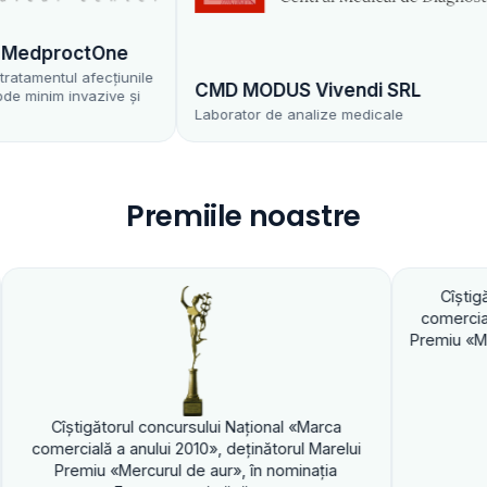
dproctOne
entul afecțiunile
CMD MODUS Vivendi SRL
nim invazive și
Laborator de analize medicale
Premiile noastre
Cîştigătorul concur
comercială a anului 20
Premiu «Mercurul de au
gătorul concursului Naţional «Marca
lă a anului 2010», deţinătorul Marelui
u «Mercurul de aur», în nominaţia