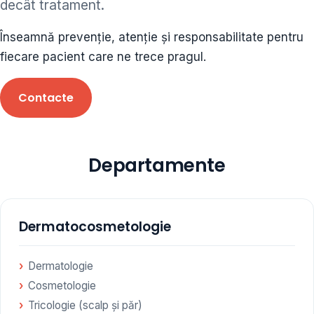
decât tratament.
ORL • endocrinolog
Înseamnă prevenție, atenție și responsabilitate pentru
Cât și alte specialități medicale, toate în cadrul aceleiași
fiecare pacient care ne trece pragul.
Clinici
Contacte
Programare
Departamente
Dermatocosmetologie
Dermatologie
Cosmetologie
Tricologie (scalp și păr)