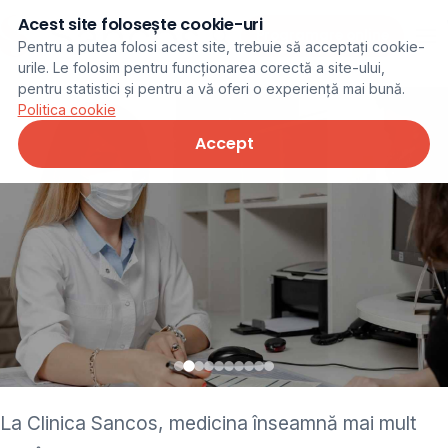
Acest site folosește cookie-uri
Programare online
Pentru a putea folosi acest site, trebuie să acceptați cookie-
urile. Le folosim pentru funcționarea corectă a site-ului,
pentru statistici și pentru a vă oferi o experiență mai bună.
Politica cookie
Accept
• pediatru • neurolog •
La Clinica Sancos, medicina înseamnă mai mult
ginecolog • cardiolog •