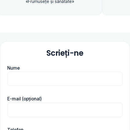
«Frumuseţe şi sănătate»
Scrieți-ne
Nume
E-mail (opțional)
Telefon