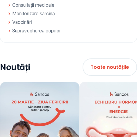
Consultații medicale
Monitorizare sarcină
Vaccinări
Supravegherea copiilor
Noutăți
Toate noutățile