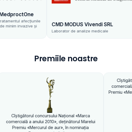
proctOne
ntul afecțiunile
CMD MODUS Vivendi SRL
im invazive și
Laborator de analize medicale
Premiile noastre
Cîştigătorul concursu
comercială a anului 2010
Premiu «Mercurul de aur»,
orul concursului Naţional «Marca
a anului 2010», deţinătorul Marelui
«Mercurul de aur», în nominaţia