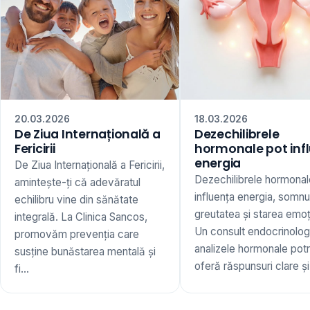
20.03.2026
18.03.2026
De Ziua Internațională a
Dezechilibrele
Fericirii
hormonale pot inf
energia
De Ziua Internațională a Fericirii,
Dezechilibrele hormonal
amintește-ți că adevăratul
influența energia, somnu
echilibru vine din sănătate
greutatea și starea emoț
integrală. La Clinica Sancos,
Un consult endocrinologi
promovăm prevenția care
analizele hormonale potr
susține bunăstarea mentală și
oferă răspunsuri clare și 
fi...