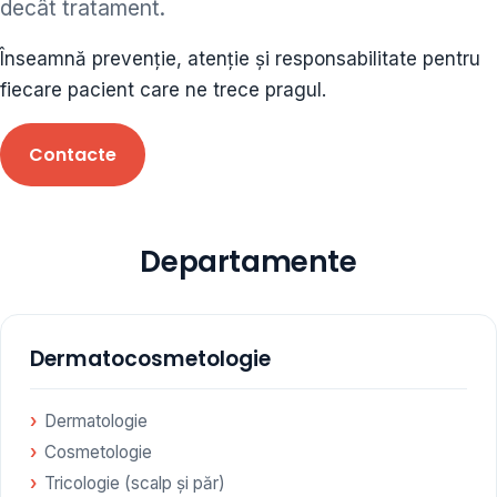
decât tratament.
ORL • endocrinolog
Înseamnă prevenție, atenție și responsabilitate pentru
Cât și alte specialități medicale, toate în cadrul aceleiași
fiecare pacient care ne trece pragul.
Clinici
Contacte
Programare
Departamente
Dermatocosmetologie
Dermatologie
Cosmetologie
Tricologie (scalp și păr)