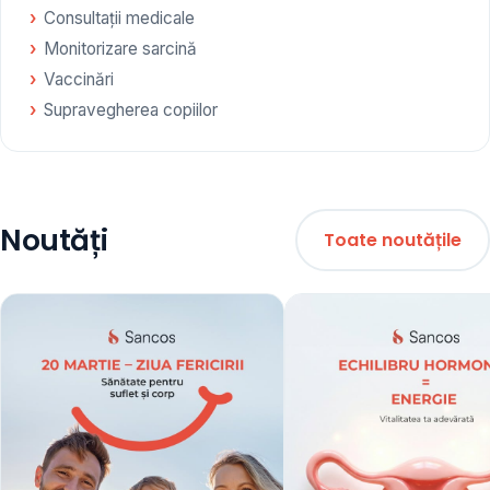
Consultații medicale
Monitorizare sarcină
Vaccinări
Supravegherea copiilor
Noutăți
Toate noutățile