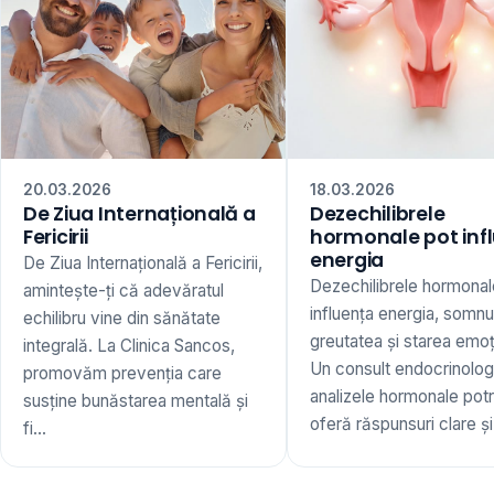
20.03.2026
18.03.2026
De Ziua Internațională a
Dezechilibrele
Fericirii
hormonale pot inf
energia
De Ziua Internațională a Fericirii,
Dezechilibrele hormonal
amintește-ți că adevăratul
influența energia, somnu
echilibru vine din sănătate
greutatea și starea emoț
integrală. La Clinica Sancos,
Un consult endocrinologi
promovăm prevenția care
analizele hormonale potr
susține bunăstarea mentală și
oferă răspunsuri clare și 
fi...