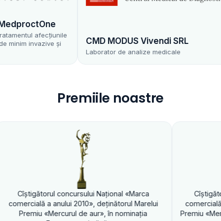
dproctOne
entul afecțiunile
CMD MODUS Vivendi SRL
nim invazive și
Laborator de analize medicale
Premiile noastre
gătorul concursului Naţional «Marca
Cîştigătorul concur
lă a anului 2010», deţinătorul Marelui
comercială a anului 20
u «Mercurul de aur», în nominaţia
Premiu «Mercurul de au