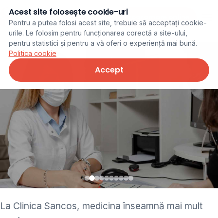
Acest site folosește cookie-uri
Programare online
Pentru a putea folosi acest site, trebuie să acceptați cookie-
urile. Le folosim pentru funcționarea corectă a site-ului,
pentru statistici și pentru a vă oferi o experiență mai bună.
Politica cookie
Accept
• pediatru • neurolog •
La Clinica Sancos, medicina înseamnă mai mult
ginecolog • cardiolog •