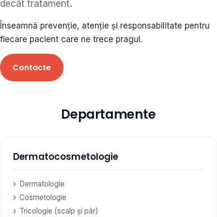
decât tratament.
ORL • endocrinolog
Înseamnă prevenție, atenție și responsabilitate pentru
Cât și alte specialități medicale, toate în cadrul aceleiași
fiecare pacient care ne trece pragul.
Clinici
Contacte
Programare
Departamente
Dermatocosmetologie
Dermatologie
Cosmetologie
Tricologie (scalp și păr)