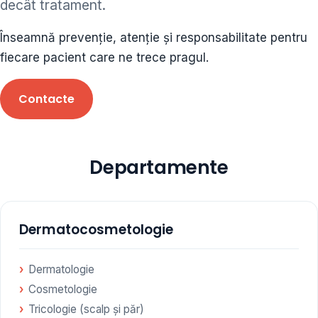
decât tratament.
ORL • endocrinolog
Înseamnă prevenție, atenție și responsabilitate pentru
Cât și alte specialități medicale, toate în cadrul aceleiași
fiecare pacient care ne trece pragul.
Clinici
Contacte
Programare
Departamente
Dermatocosmetologie
Dermatologie
Cosmetologie
Tricologie (scalp și păr)