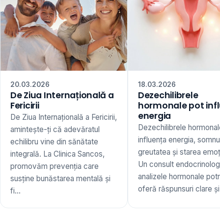
20.03.2026
18.03.2026
De Ziua Internațională a
Dezechilibrele
Fericirii
hormonale pot inf
energia
De Ziua Internațională a Fericirii,
Dezechilibrele hormonal
amintește-ți că adevăratul
influența energia, somnu
echilibru vine din sănătate
greutatea și starea emoț
integrală. La Clinica Sancos,
Un consult endocrinologi
promovăm prevenția care
analizele hormonale potr
susține bunăstarea mentală și
oferă răspunsuri clare și 
fi...