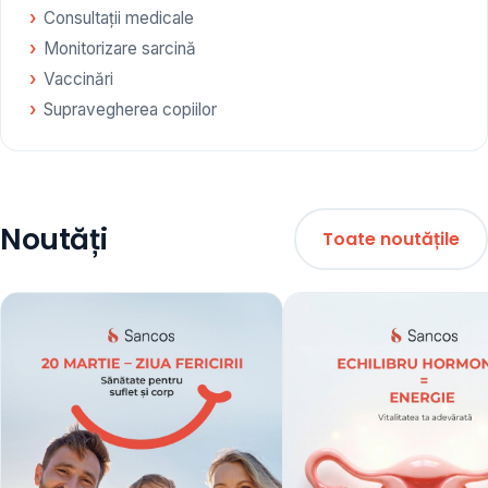
Consultații medicale
Monitorizare sarcină
Vaccinări
Supravegherea copiilor
Noutăți
Toate noutățile