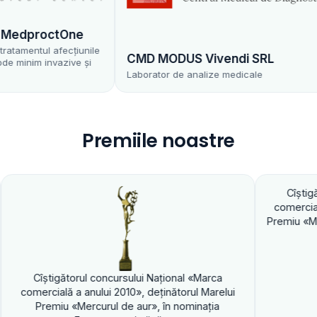
dproctOne
mentul afecțiunile
CMD MODUS Vivendi SRL
nim invazive și
Laborator de analize medicale
Premiile noastre
Cîştigătorul concu
comercială a anului 2
Premiu «Mercurul de au
gătorul concursului Naţional «Marca
lă a anului 2010», deţinătorul Marelui
iu «Mercurul de aur», în nominaţia