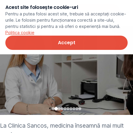
Acest site folosește cookie-uri
Programare online
Pentru a putea folosi acest site, trebuie să acceptați cookie-
urile. Le folosim pentru funcționarea corectă a site-ului,
pentru statistici și pentru a vă oferi o experiență mai bună.
Politica cookie
Accept
• pediatru • neurolog •
La Clinica Sancos, medicina înseamnă mai mult
ginecolog • cardiolog •