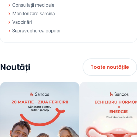
Consultații medicale
Monitorizare sarcină
Vaccinări
Supravegherea copiilor
Noutăți
Toate noutățile