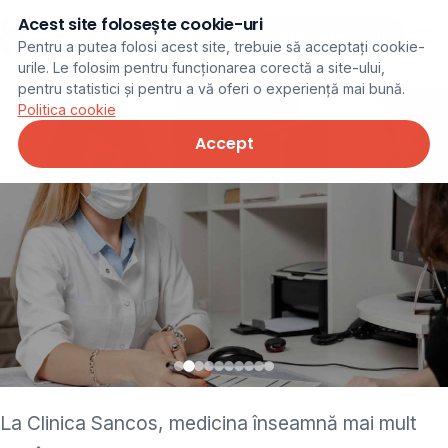
Acest site folosește cookie-uri
Programare online
Pentru a putea folosi acest site, trebuie să acceptați cookie-
urile. Le folosim pentru funcționarea corectă a site-ului,
pentru statistici și pentru a vă oferi o experiență mai bună.
Politica cookie
Accept
• pediatru • neurolog •
La Clinica Sancos, medicina înseamnă mai mult
ginecolog • cardiolog •