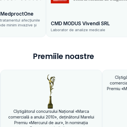
edproctOne
amentul afecțiunile
CMD MODUS Vivendi SRL
inim invazive și
Laborator de analize medicale
Premiile noastre
Cîştigătorul con
comercială a anului
Premiu «Mercurul de 
tigătorul concursului Naţional «Marca
ială a anului 2010», deţinătorul Marelui
emiu «Mercurul de aur», în nominaţia