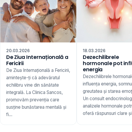
20.03.2026
18.03.2026
De Ziua Internațională a
Dezechilibrele
Fericirii
hormonale pot inf
energia
De Ziua Internațională a Fericirii,
Dezechilibrele hormonal
amintește-ți că adevăratul
influența energia, somnu
echilibru vine din sănătate
greutatea și starea emoț
integrală. La Clinica Sancos,
Un consult endocrinologi
promovăm prevenția care
analizele hormonale potr
susține bunăstarea mentală și
oferă răspunsuri clare și 
fi...