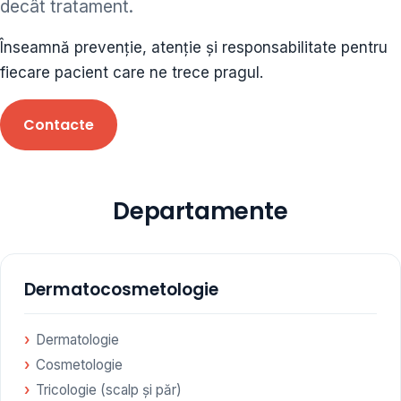
decât tratament.
ORL • endocrinolog
Înseamnă prevenție, atenție și responsabilitate pentru
Cât și alte specialități medicale, toate în cadrul aceleiași
fiecare pacient care ne trece pragul.
Clinici
Contacte
Programare
Departamente
Dermatocosmetologie
Dermatologie
Cosmetologie
Tricologie (scalp și păr)