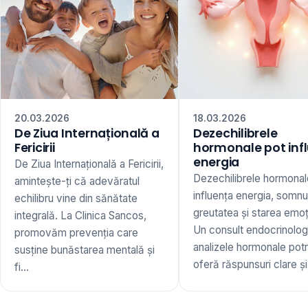
20.03.2026
18.03.2026
De Ziua Internațională a
Dezechilibrele
Fericirii
hormonale pot inf
energia
De Ziua Internațională a Fericirii,
Dezechilibrele hormonal
amintește-ți că adevăratul
influența energia, somnu
echilibru vine din sănătate
greutatea și starea emoț
integrală. La Clinica Sancos,
Un consult endocrinologi
promovăm prevenția care
analizele hormonale potr
susține bunăstarea mentală și
oferă răspunsuri clare și 
fi...