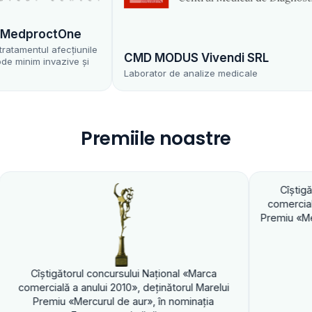
dproctOne
entul afecțiunile
CMD MODUS Vivendi SRL
im invazive și
Laborator de analize medicale
Premiile noastre
Cîştigătorul concurs
comercială a anului 201
Premiu «Mercurul de aur
ătorul concursului Naţional «Marca
ă a anului 2010», deţinătorul Marelui
u «Mercurul de aur», în nominaţia