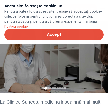
Acest site folosește cookie-uri
Programare online
Pentru a putea folosi acest site, trebuie să acceptați cookie-
urile. Le folosim pentru funcționarea corectă a site-ului,
pentru statistici și pentru a vă oferi o experiență mai bună.
Politica cookie
Accept
• pediatru • neurolog •
La Clinica Sancos, medicina înseamnă mai mult
ginecolog • cardiolog •