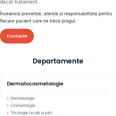
decât tratament.
ORL • endocrinolog
Înseamnă prevenție, atenție și responsabilitate pentru
Cât și alte specialități medicale, toate în cadrul aceleiași
fiecare pacient care ne trece pragul.
Clinici
Contacte
Programare
Departamente
Dermatocosmetologie
Dermatologie
Cosmetologie
Tricologie (scalp și păr)