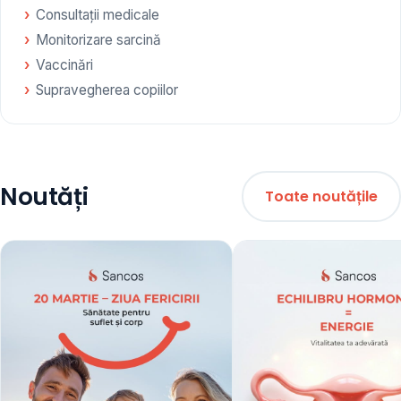
Consultații medicale
Monitorizare sarcină
Vaccinări
Supravegherea copiilor
Noutăți
Toate noutățile