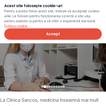
Acest site folosește cookie-uri
Programare online
Pentru a putea folosi acest site, trebuie să acceptați cookie-
urile. Le folosim pentru funcționarea corectă a site-ului,
pentru statistici și pentru a vă oferi o experiență mai bună.
Politica cookie
Accept
• pediatru • neurolog •
La Clinica Sancos, medicina înseamnă mai mult
ginecolog • cardiolog •