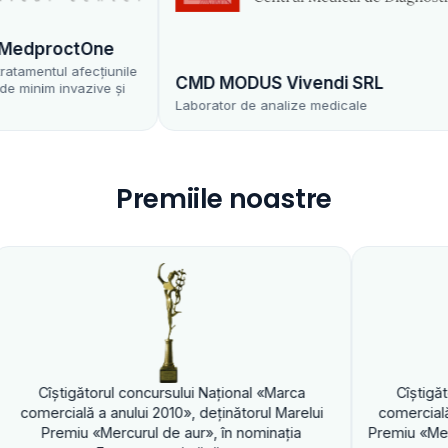
dproctOne
entul afecțiunile
CMD MODUS Vivendi SRL
im invazive și
Laborator de analize medicale
Premiile noastre
torul concursului Naţional «Marca
Cîştigătorul concurs
 a anului 2010», deţinătorul Marelui
comercială a anului 201
 «Mercurul de aur», în nominaţia
Premiu «Mercurul de aur»