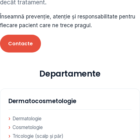
decât tratament.
ORL • endocrinolog
Înseamnă prevenție, atenție și responsabilitate pentru
Cât și alte specialități medicale, toate în cadrul aceleiași
fiecare pacient care ne trece pragul.
Clinici
Contacte
Programare
Departamente
Dermatocosmetologie
Dermatologie
Cosmetologie
Tricologie (scalp și păr)