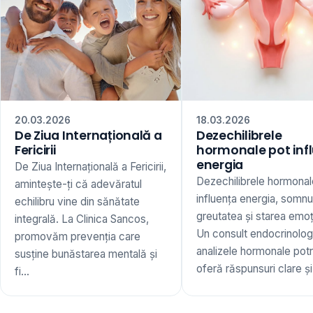
20.03.2026
18.03.2026
De Ziua Internațională a
Dezechilibrele
Fericirii
hormonale pot inf
energia
De Ziua Internațională a Fericirii,
Dezechilibrele hormonal
amintește-ți că adevăratul
influența energia, somnu
echilibru vine din sănătate
greutatea și starea emoț
integrală. La Clinica Sancos,
Un consult endocrinologi
promovăm prevenția care
analizele hormonale potr
susține bunăstarea mentală și
oferă răspunsuri clare și 
fi...