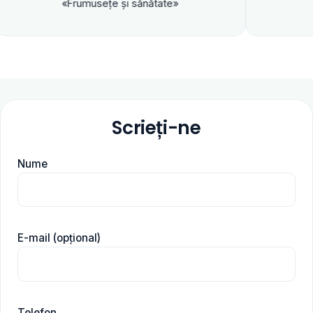
«Frumuseţe şi sănătate»
Scrieți-ne
Nume
E-mail (opțional)
Telefon