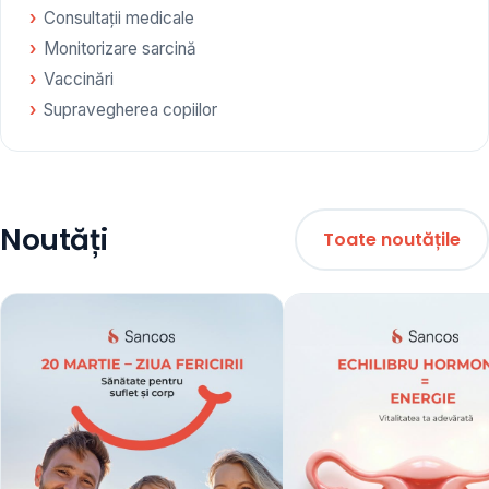
Consultații medicale
Monitorizare sarcină
Vaccinări
Supravegherea copiilor
Noutăți
Toate noutățile